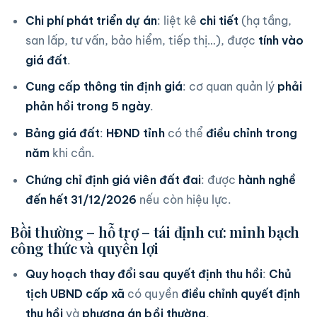
Chi phí phát triển dự án
: liệt kê
chi tiết
(hạ tầng,
san lấp, tư vấn, bảo hiểm, tiếp thị…), được
tính vào
giá đất
.
Cung cấp thông tin định giá
: cơ quan quản lý
phải
phản hồi trong 5 ngày
.
Bảng giá đất
:
HĐND tỉnh
có thể
điều chỉnh trong
năm
khi cần.
Chứng chỉ định giá viên đất đai
: được
hành nghề
đến hết 31/12/2026
nếu còn hiệu lực.
Bồi thường – hỗ trợ – tái định cư: minh bạch
công thức và quyền lợi
Quy hoạch thay đổi sau quyết định thu hồi
:
Chủ
tịch UBND cấp xã
có quyền
điều chỉnh quyết định
thu hồi
và
phương án bồi thường
.