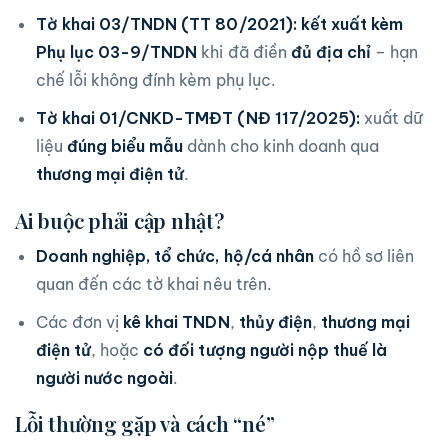
Tờ khai 03/TNDN (TT 80/2021):
kết xuất kèm
Phụ lục 03-9/TNDN
khi đã điền
đủ địa chỉ
– hạn
chế lỗi không đính kèm phụ lục.
Tờ khai 01/CNKD-TMĐT (NĐ 117/2025):
xuất dữ
liệu
đúng biểu mẫu
dành cho kinh doanh qua
thương mại điện tử
.
Ai buộc phải cập nhật?
Doanh nghiệp, tổ chức, hộ/cá nhân
có hồ sơ liên
quan đến các tờ khai nêu trên.
Các đơn vị
kê khai TNDN
,
thủy điện
,
thương mại
điện tử
, hoặc
có đối tượng người nộp thuế là
người nước ngoài
.
Lỗi thường gặp và cách “né”