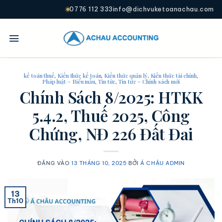
0776 112 333
info@dichvuketoanachau.com
kế toán thuế
,
Kiến thức kế toán
,
Kiến thức quản lý
,
Kiến thức tài chính
,
Pháp luật – Biểu mẫu
,
Tin tức
,
Tin tức – Chính sách mới
Chính Sách 8/2025: HTKK
5.4.2, Thuế 2025, Công
Chứng, NĐ 226 Đất Đai
ĐĂNG VÀO
13 THÁNG 10, 2025
BỞI
Á CHÂU ADMIN
13
Th10