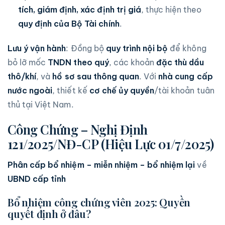
tích, giám định, xác định trị giá
, thực hiện theo
quy định của Bộ Tài chính
.
Lưu ý vận hành
: Đồng bộ
quy trình nội bộ
để không
bỏ lỡ mốc
TNDN theo quý
, các khoản
đặc thù dầu
thô/khí
, và
hồ sơ sau thông quan
. Với
nhà cung cấp
nước ngoài
, thiết kế
cơ chế ủy quyền
/tài khoản tuân
thủ tại Việt Nam.
Công Chứng – Nghị Định
121/2025/NĐ-CP (Hiệu Lực 01/7/2025)
Phân cấp bổ nhiệm – miễn nhiệm – bổ nhiệm lại
về
UBND cấp tỉnh
Bổ nhiệm công chứng viên 2025: Quyền
quyết định ở đâu?