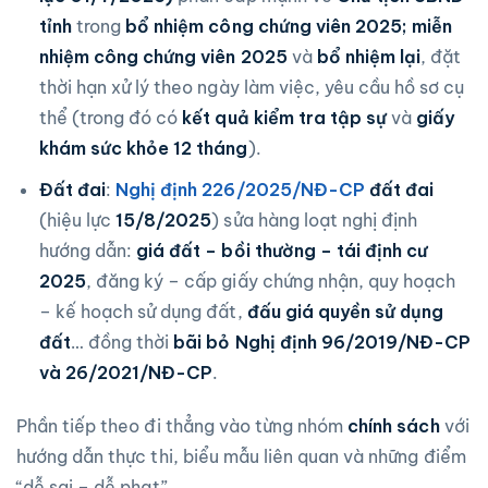
tỉnh
trong
bổ nhiệm công chứng viên 2025; miễn
nhiệm công chứng viên 2025
và
bổ nhiệm lại
, đặt
thời hạn xử lý theo ngày làm việc, yêu cầu hồ sơ cụ
thể (trong đó có
kết quả kiểm tra tập sự
và
giấy
khám sức khỏe 12 tháng
).
Đất đai
:
Nghị định 226/2025/NĐ-CP
đất đai
(hiệu lực
15/8/2025
) sửa hàng loạt nghị định
hướng dẫn:
giá đất – bồi thường – tái định cư
2025
, đăng ký – cấp giấy chứng nhận, quy hoạch
– kế hoạch sử dụng đất,
đấu giá quyền sử dụng
đất
… đồng thời
bãi bỏ Nghị định 96/2019/NĐ-CP
và 26/2021/NĐ-CP
.
Phần tiếp theo đi thẳng vào từng nhóm
chính sách
với
hướng dẫn thực thi, biểu mẫu liên quan và những điểm
“dễ sai – dễ phạt”.