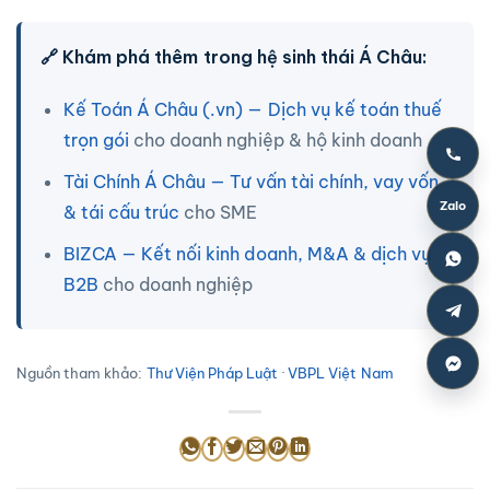
🔗 Khám phá thêm trong hệ sinh thái Á Châu:
Kế Toán Á Châu (.vn) — Dịch vụ kế toán thuế
trọn gói
cho doanh nghiệp & hộ kinh doanh
Tài Chính Á Châu — Tư vấn tài chính, vay vốn
Zalo
& tái cấu trúc
cho SME
BIZCA — Kết nối kinh doanh, M&A & dịch vụ
B2B
cho doanh nghiệp
Nguồn tham khảo:
Thư Viện Pháp Luật
·
VBPL Việt Nam