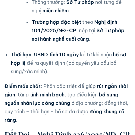
Thông thường:
Sở Tư pháp
nơi từng đề
nghị
miễn nhiệm
.
Trường hợp đặc biệt
theo
Nghị định
104/2025/NĐ-CP
: nộp tại
Sở Tư pháp
nơi hành nghề cuối cùng
.
Thời hạn
:
UBND tỉnh
10 ngày
kể từ khi nhận
hồ sơ
hợp lệ
để ra quyết định (có quyền yêu cầu bổ
sung/xác minh).
Điểm mấu chốt
: Phân cấp triệt để giúp
rút ngắn thời
gian
, tăng
tính minh bạch
, tạo điều kiện
bổ sung
nguồn nhân lực công chứng
ở địa phương; đồng thời,
quy trình – thời hạn – hồ sơ đã được
đóng khung rõ
ràng
.
Đất Đai – Nghị Định 226/2025/NĐ-CP