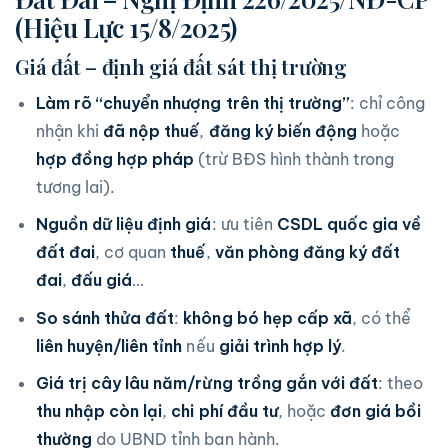
(Hiệu Lực 15/8/2025)
Giá đất – định giá đất sát thị trường
Làm rõ “chuyển nhượng trên thị trường”
: chỉ công
nhận khi
đã nộp thuế
,
đăng ký biến động
hoặc
hợp đồng hợp pháp
(trừ BĐS hình thành trong
tương lai).
Nguồn dữ liệu định giá
: ưu tiên
CSDL quốc gia về
đất đai
, cơ quan
thuế
,
văn phòng đăng ký đất
đai
,
đấu giá
…
So sánh thửa đất
:
không bó hẹp cấp xã
, có thể
liên huyện/liên tỉnh
nếu
giải trình hợp lý
.
Giá trị cây lâu năm/rừng trồng gắn với đất
: theo
thu nhập còn lại
,
chi phí đầu tư
, hoặc
đơn giá bồi
thường
do UBND tỉnh ban hành.