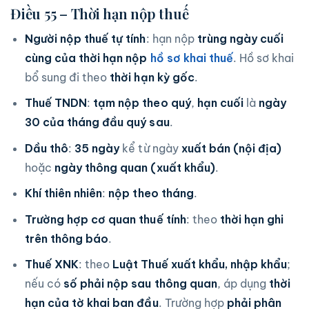
Điều 55 – Thời hạn nộp thuế
Người nộp thuế tự tính
: hạn nộp
trùng ngày cuối
cùng của thời hạn nộp
hồ sơ khai thuế
. Hồ sơ khai
bổ sung đi theo
thời hạn kỳ gốc
.
Thuế TNDN
:
tạm nộp theo quý
,
hạn cuối
là
ngày
30 của tháng đầu quý sau
.
Dầu thô
:
35 ngày
kể từ ngày
xuất bán (nội địa)
hoặc
ngày thông quan (xuất khẩu)
.
Khí thiên nhiên
:
nộp theo tháng
.
Trường hợp cơ quan thuế tính
: theo
thời hạn ghi
trên thông báo
.
Thuế XNK
: theo
Luật Thuế xuất khẩu, nhập khẩu
;
nếu có
số phải nộp sau thông quan
, áp dụng
thời
hạn của tờ khai ban đầu
. Trường hợp
phải phân