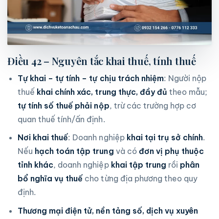
Điều 42 – Nguyên tắc khai thuế, tính thuế
Tự khai – tự tính – tự chịu trách nhiệm
: Người nộp
thuế
khai chính xác, trung thực, đầy đủ
theo mẫu;
tự tính số thuế phải nộp
, trừ các trường hợp cơ
quan thuế tính/ấn định.
Nơi khai thuế
: Doanh nghiệp
khai tại trụ sở chính
.
Nếu
hạch toán tập trung
và có
đơn vị phụ thuộc
tỉnh khác
, doanh nghiệp
khai tập trung
rồi
phân
bổ nghĩa vụ thuế
cho từng địa phương theo quy
định.
Thương mại điện tử, nền tảng số, dịch vụ xuyên