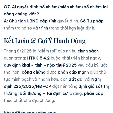
Q7. Ai quyết định bổ nhiệm/miễn nhiệm/bổ nhiệm lại
công chứng viên?
A:
Chủ tịch UBND cấp tỉnh
quyết định.
Sở Tư pháp
thẩm tra hồ sơ và
trình
trong thời hạn luật định.
Kết Luận & Gợi Ý Hành Động
Tháng 8/2025 là “điểm rơi” của nhiều
chính sách
quan trọng:
HTKK 5.4.2
buộc phải triển khai ngay,
quy định khai – tính – nộp thuế 2025
yêu cầu kỷ luật
thời hạn,
công chứng
được
phân cấp mạnh
giúp thủ
tục minh bạch và nhanh hơn, còn
đất đai
với
Nghị
định 226/2025/NĐ-CP
đặt nền tảng
định giá sát thị
trường
,
bồi thường – tái định cư
rõ ràng,
phân cấp
thực chất cho địa phương.
Hành động ngay hôm nay: