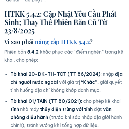
HTKK 5.4.2: Cập Nhật Yêu Cầu Phát
Sinh; Thay Thế Phiên Bản Cũ Từ
23/8/2025
Vì sao phải
nâng cấp HTKK 5.4.2
?
Phiên bản
5.4.2
khắc phục các “điểm nghẽn” trong kê
khai, cho phép:
Tờ khai 20-ĐK-TH-TCT (TT 86/2024):
nhập
địa
chỉ người nước ngoài
với giá trị
“Khác”
, giải quyết
tình huống địa chỉ không khớp danh mục.
Tờ khai 01/TAIN (TT 80/2021):
cho phép kê khai
tỉnh
nhà máy
thủy điện trùng với tỉnh
đặt
văn
phòng điều hành
(trước khi sáp nhập địa giới hành
chính), tránh vướng khi tổng hợp dữ liệu.