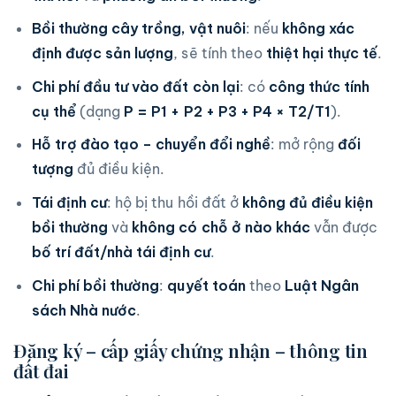
Bồi thường cây trồng, vật nuôi
: nếu
không xác
định được sản lượng
, sẽ tính theo
thiệt hại thực tế
.
Chi phí đầu tư vào đất còn lại
: có
công thức tính
cụ thể
(dạng
P = P1 + P2 + P3 + P4 × T2/T1
).
Hỗ trợ đào tạo – chuyển đổi nghề
: mở rộng
đối
tượng
đủ điều kiện.
Tái định cư
: hộ bị thu hồi đất ở
không đủ điều kiện
bồi thường
và
không có chỗ ở nào khác
vẫn được
bố trí đất/nhà tái định cư
.
Chi phí bồi thường
:
quyết toán
theo
Luật Ngân
sách Nhà nước
.
Đăng ký – cấp giấy chứng nhận – thông tin
đất đai