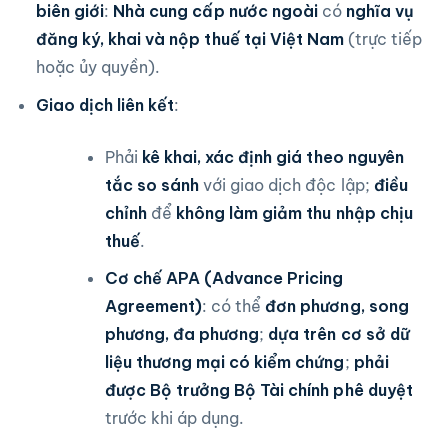
biên giới
:
Nhà cung cấp nước ngoài
có
nghĩa vụ
đăng ký, khai và nộp thuế tại Việt Nam
(trực tiếp
hoặc ủy quyền).
Giao dịch liên kết
:
Phải
kê khai, xác định giá theo nguyên
tắc so sánh
với giao dịch độc lập;
điều
chỉnh
để
không làm giảm thu nhập chịu
thuế
.
Cơ chế APA (Advance Pricing
Agreement)
: có thể
đơn phương, song
phương, đa phương
;
dựa trên cơ sở dữ
liệu thương mại có kiểm chứng
;
phải
được Bộ trưởng Bộ Tài chính phê duyệt
trước khi áp dụng.