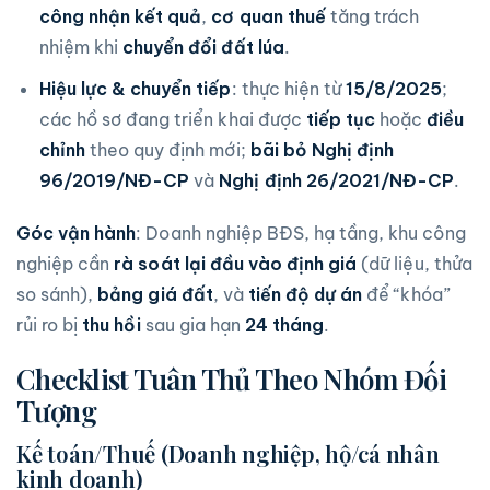
công nhận kết quả
,
cơ quan thuế
tăng trách
nhiệm khi
chuyển đổi đất lúa
.
Hiệu lực & chuyển tiếp
: thực hiện từ
15/8/2025
;
các hồ sơ đang triển khai được
tiếp tục
hoặc
điều
chỉnh
theo quy định mới;
bãi bỏ
Nghị định
96/2019/NĐ-CP
và
Nghị định 26/2021/NĐ-CP
.
Góc vận hành
: Doanh nghiệp BĐS, hạ tầng, khu công
nghiệp cần
rà soát lại đầu vào định giá
(dữ liệu, thửa
so sánh),
bảng giá đất
, và
tiến độ dự án
để “khóa”
rủi ro bị
thu hồi
sau gia hạn
24 tháng
.
Checklist Tuân Thủ Theo Nhóm Đối
Tượng
Kế toán/Thuế (Doanh nghiệp, hộ/cá nhân
kinh doanh)