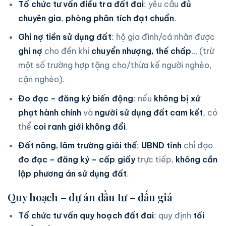
Tổ chức tư vấn điều tra đất đai
: yêu cầu
đủ
chuyên gia
,
phòng phân tích đạt chuẩn
.
Ghi nợ tiền sử dụng đất
: hộ gia đình/cá nhân được
ghi nợ
cho đến khi
chuyển nhượng, thế chấp
… (trừ
một số trường hợp tặng cho/thừa kế người nghèo,
cận nghèo).
Đo đạc – đăng ký biến động
: nếu
không bị xử
phạt hành chính
và
người sử dụng đất cam kết
, có
thể
coi ranh giới không đổi
.
Đất nông, lâm trường giải thể
:
UBND tỉnh
chỉ đạo
đo đạc – đăng ký – cấp giấy
trực tiếp,
không cần
lập phương án sử dụng đất
.
Quy hoạch – dự án đầu tư – đấu giá
Tổ chức tư vấn quy hoạch đất đai
: quy định
tối