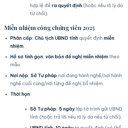
hợp lệ để
ra quyết định
(hoặc nêu rõ lý do
từ chối).
Miễn nhiệm công chứng viên 2025
Phân cấp
:
Chủ tịch UBND tỉnh
quyết định
miễn
nhiệm
.
Hồ sơ tinh gọn
:
văn bản đề nghị miễn nhiệm
theo
mẫu.
Nơi nộp
:
Sở Tư pháp
nơi đang hành nghề/nơi hành
nghề cuối cùng/nơi từng đề nghị bổ nhiệm.
Thời hạn
:
Sở Tư pháp
:
5 ngày
lập tờ trình gửi UBND
tỉnh (hoặc trả lời nêu rõ lý do nếu từ chối).
UBND tỉnh
:
10 ngày
ra quyết định (có thể