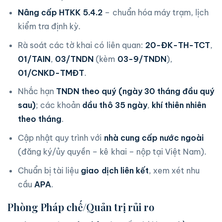
Nâng cấp HTKK 5.4.2
– chuẩn hóa máy trạm, lịch
kiểm tra định kỳ.
Rà soát các tờ khai có liên quan:
20-ĐK-TH-TCT
,
01/TAIN
,
03/TNDN
(kèm
03-9/TNDN
),
01/CNKD-TMĐT
.
Nhắc hạn
TNDN theo quý (ngày 30 tháng đầu quý
sau)
; các khoản
dầu thô 35 ngày
,
khí thiên nhiên
theo tháng
.
Cập nhật quy trình với
nhà cung cấp nước ngoài
(đăng ký/ủy quyền – kê khai – nộp tại Việt Nam).
Chuẩn bị tài liệu
giao dịch liên kết
, xem xét nhu
cầu
APA
.
Phòng Pháp chế/Quản trị rủi ro