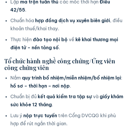
Lập
ma trận tuân thủ
các mốc thời hạn
Điều
42/55
.
Chuẩn hóa
hợp đồng dịch vụ xuyên biên giới
, điều
khoản thuế/khai thay.
Thực hiện
đào tạo nội bộ
về
kê khai thương mại
điện tử – nền tảng số
.
Tổ chức hành nghề công chứng/Ứng viên
công chứng viên
Nắm
quy trình bổ nhiệm/miễn nhiệm/bổ nhiệm lại
:
hồ sơ – thời hạn – nơi nộp
.
Chuẩn bị đủ
kết quả kiểm tra tập sự
và
giấy khám
sức khỏe 12 tháng
.
Lưu ý
nộp trực tuyến
trên Cổng DVCQG khi phù
hợp để rút ngắn thời gian.