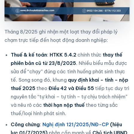
Tháng 8/2025 ghi nhận một loạt thay đổi pháp lý
chạm trực tiếp đến hoạt động doanh nghiệp:
Thuế & kế toán
:
HTKK 5.4.2
chính thức
thay thế
phiên bản cũ từ 23/8/2025
. Nhiều biểu mẫu được
sửa để “chạy” đúng các tình huống phát sinh thực
tế. Song song đó, khung
quy định khai – tính – nộp
thuế 2025
theo
Điều 42 và Điều 55
tiếp tục duy trì
nguyên tắc “tự khai – tự tính – tự chịu trách nhiệm”
và nêu rõ các
thời hạn nộp thuế
theo từng sắc
thuế/loại hình phát sinh.
Công chứng
:
Nghị định 121/2025/NĐ-CP
(hiệu
lực 01/7/2025)
phân cấp mạnh về
Chủ tịch UBND