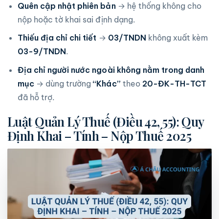
Quên cập nhật phiên bản
→ hệ thống không cho
nộp hoặc tờ khai sai định dạng.
Thiếu địa chỉ chi tiết
→
03/TNDN
không xuất kèm
03-9/TNDN
.
Địa chỉ người nước ngoài không nằm trong danh
mục
→ dùng trường
“Khác”
theo
20-ĐK-TH-TCT
đã hỗ trợ.
Luật Quản Lý Thuế (Điều 42, 55): Quy
Định Khai – Tính – Nộp Thuế 2025