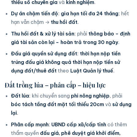
thiểu số chuyên gia
và
kinh nghiệm
.
Dự án chậm tiến độ
:
gia hạn tối đa 24 tháng
; hết
hạn vẫn chậm →
thu hồi đất
.
Thu hồi đất & xử lý tài sản
: phải
thông báo – định
giá tài sản còn lại – hoàn trả trong 30 ngày
.
Đấu giá quyền sử dụng đất
:
thời hạn nộp tiền
trúng đấu giá
không quá thời hạn nộp tiền sử
dụng đất/thuê đất
theo
Luật Quản lý thuế
.
Đất trồng lúa – phân cấp – hiệu lực
Đất lúa
: khi chuyển sang
phi nông nghiệp
, phải
bóc tách tầng đất mặt tối thiểu 20cm
và
sử dụng
lại
.
Phân cấp mạnh
:
UBND cấp xã/cấp tỉnh
có thêm
thẩm quyền
đấu giá, phê duyệt giá khởi điểm,