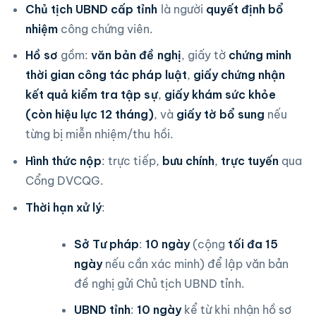
Chủ tịch UBND cấp tỉnh
là người
quyết định bổ
nhiệm
công chứng viên.
Hồ sơ
gồm:
văn bản đề nghị
, giấy tờ
chứng minh
thời gian công tác pháp luật
,
giấy chứng nhận
kết quả kiểm tra tập sự
,
giấy khám sức khỏe
(còn hiệu lực 12 tháng)
, và
giấy tờ bổ sung
nếu
từng bị miễn nhiệm/thu hồi.
Hình thức nộp
: trực tiếp,
bưu chính
,
trực tuyến
qua
Cổng DVCQG.
Thời hạn xử lý
:
Sở Tư pháp
:
10 ngày
(cộng
tối đa 15
ngày
nếu cần xác minh) để lập văn bản
đề nghị gửi Chủ tịch UBND tỉnh.
UBND tỉnh
:
10 ngày
kể từ khi nhận hồ sơ