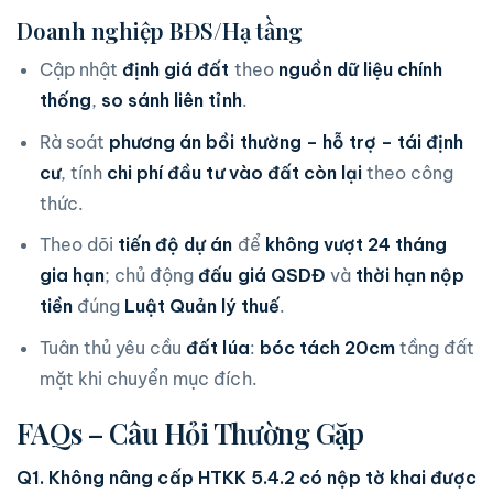
Doanh nghiệp BĐS/Hạ tầng
Cập nhật
định giá đất
theo
nguồn dữ liệu chính
thống
,
so sánh liên tỉnh
.
Rà soát
phương án bồi thường – hỗ trợ – tái định
cư
, tính
chi phí đầu tư vào đất còn lại
theo công
thức.
Theo dõi
tiến độ dự án
để
không vượt 24 tháng
gia hạn
; chủ động
đấu giá QSDĐ
và
thời hạn nộp
tiền
đúng
Luật Quản lý thuế
.
Tuân thủ yêu cầu
đất lúa
:
bóc tách 20cm
tầng đất
mặt khi chuyển mục đích.
FAQs – Câu Hỏi Thường Gặp
Q1. Không nâng cấp HTKK 5.4.2 có nộp tờ khai được