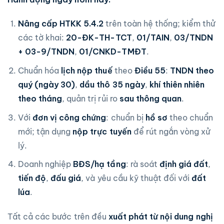
Nâng cấp HTKK 5.4.2
trên toàn hệ thống; kiểm thử
các tờ khai:
20-ĐK-TH-TCT
,
01/TAIN
,
03/TNDN
+ 03-9/TNDN
,
01/CNKD-TMĐT
.
Chuẩn hóa
lịch nộp thuế
theo
Điều 55
:
TNDN theo
quý (ngày 30)
,
dầu thô 35 ngày
,
khí thiên nhiên
theo tháng
, quản trị rủi ro
sau thông quan
.
Với
đơn vị công chứng
: chuẩn bị
hồ sơ
theo chuẩn
mới; tận dụng
nộp trực tuyến
để rút ngắn vòng xử
lý.
Doanh nghiệp
BĐS/hạ tầng
: rà soát
định giá đất
,
tiến độ
,
đấu giá
, và yêu cầu kỹ thuật đối với
đất
lúa
.
Tất cả các bước trên đều
xuất phát từ nội dung nghị