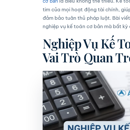
là điều không thể thiếu. Kế to
cơ bản
tim của mọi hoạt động tài chính, gi
đảm bảo tuân thủ pháp luật. Bài viết 
nghiệp vụ kế toán cơ bản
mà bất kỳ 
Nghiệp Vụ Kế To
Vai Trò Quan T