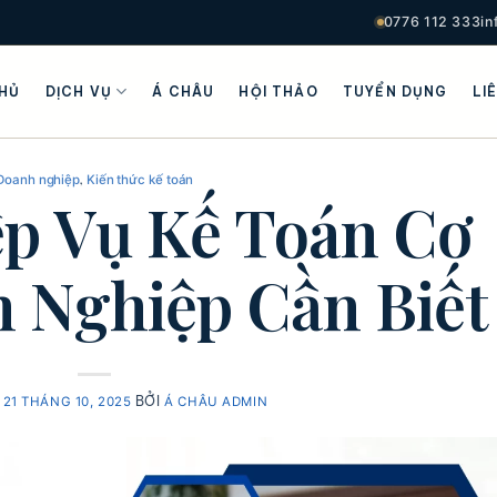
0776 112 333
i
HỦ
DỊCH VỤ
Á CHÂU
HỘI THẢO
TUYỂN DỤNG
LI
,
Doanh nghiệp
Kiến thức kế toán
ệp Vụ Kế Toán Cơ
 Nghiệp Cần Biết
O
BỞI
21 THÁNG 10, 2025
Á CHÂU ADMIN