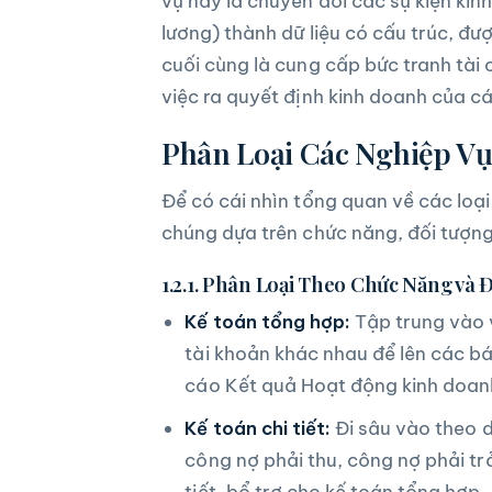
vụ này là chuyển đổi các sự kiện kin
lương) thành dữ liệu có cấu trúc, đư
cuối cùng là cung cấp bức tranh tài 
việc ra quyết định kinh doanh của cá
Phân Loại Các Nghiệp Vụ
Để có cái nhìn tổng quan về các loại
chúng dựa trên chức năng, đối tượng
1.2.1. Phân Loại Theo Chức Năng và 
Kế toán tổng hợp:
Tập trung vào v
tài khoản khác nhau để lên các b
cáo Kết quả Hoạt động kinh doan
Kế toán chi tiết:
Đi sâu vào theo d
công nợ phải thu, công nợ phải trả
tiết, bổ trợ cho kế toán tổng hợp.