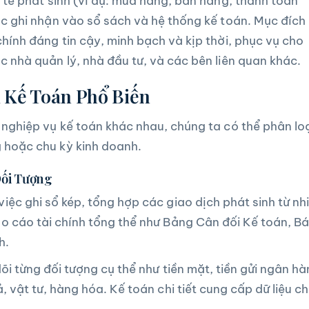
h tế phát sinh (ví dụ: mua hàng, bán hàng, thanh toán
ợc ghi nhận vào sổ sách và hệ thống kế toán. Mục đích
chính đáng tin cậy, minh bạch và kịp thời, phục vụ cho
c nhà quản lý, nhà đầu tư, và các bên liên quan khác.
 Kế Toán Phổ Biến
 nghiệp vụ kế toán khác nhau, chúng ta có thể phân lo
 hoặc chu kỳ kinh doanh.
Đối Tượng
iệc ghi sổ kép, tổng hợp các giao dịch phát sinh từ nh
áo cáo tài chính tổng thể như Bảng Cân đối Kế toán, B
h.
õi từng đối tượng cụ thể như tiền mặt, tiền gửi ngân hà
, vật tư, hàng hóa. Kế toán chi tiết cung cấp dữ liệu ch