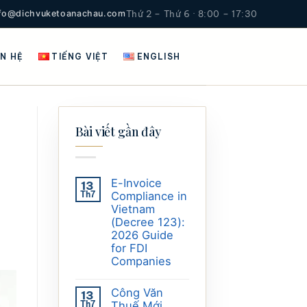
nfo@dichvuketoanachau.com
Thứ 2 – Thứ 6 · 8:00 – 17:30
ÊN HỆ
TIẾNG VIỆT
ENGLISH
Bài viết gần đây
E-Invoice
13
Th7
Compliance in
Vietnam
(Decree 123):
2026 Guide
for FDI
Companies
Công Văn
13
Th7
Thuế Mới