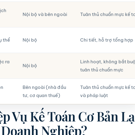
ịch
Nội bộ và bên ngoài
Tuân thủ chuẩn mực kế t
ụ thể
Nội bộ
Chi tiết, hỗ trợ tổng hợp
ệc ra
Linh hoạt, không bắt bu
Nội bộ
tuân thủ chuẩn mực
ên
Bên ngoài (nhà đầu
Tuân thủ chuẩn mực kế t
tư, cơ quan thuế)
và pháp luật
ệp Vụ Kế Toán Cơ Bản Lạ
 Doanh Nghiệp?