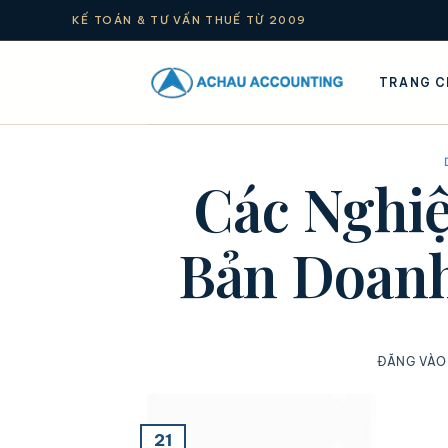
KẾ TOÁN & TƯ VẤN THUẾ TỪ 2009
TRANG C
Các Nghi
Bản Doanh
ĐĂNG VÀ
21