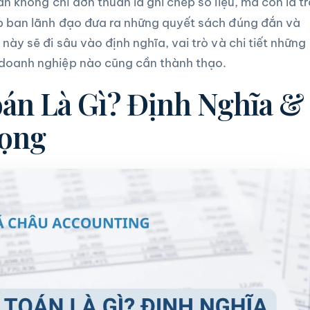
án không chỉ đơn thuần là ghi chép số liệu, mà còn là tr
úp ban lãnh đạo đưa ra những quyết sách đúng đắn và
này sẽ đi sâu vào định nghĩa, vai trò và chi tiết những
doanh nghiệp nào cũng cần thành thạo.
án Là Gì? Định Nghĩa &
rọng