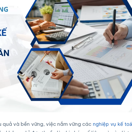
u quả và bền vững, việc nắm vững các
nghiệp vụ kế to