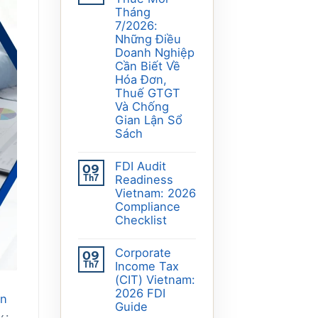
Tháng
7/2026:
Những Điều
Doanh Nghiệp
Cần Biết Về
Hóa Đơn,
Thuế GTGT
Và Chống
Gian Lận Sổ
Sách
FDI Audit
09
Th7
Readiness
Vietnam: 2026
Compliance
Checklist
Corporate
09
Th7
Income Tax
(CIT) Vietnam:
2026 FDI
án
Guide