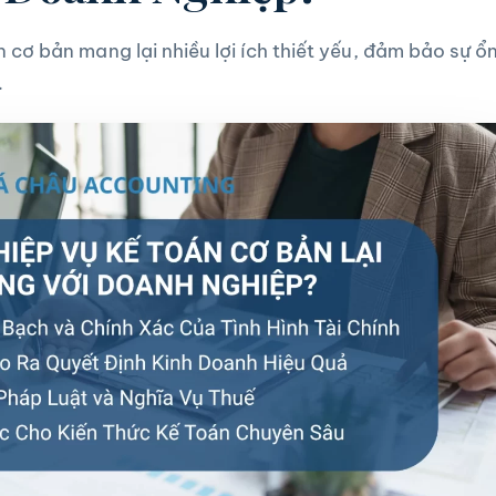
n cơ bản
mang lại nhiều lợi ích thiết yếu, đảm bảo sự ổ
.