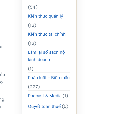
(54)
Kiến thức quản lý
(12)
Kiến thức tài chính
(12)
ại
Làm lại sổ sách hộ
kinh doanh
(1)
iều
Pháp luật – Biểu mẫu
áo
(227)
(1)
Podcast & Media
ng,
(5)
i
Quyết toán thuế