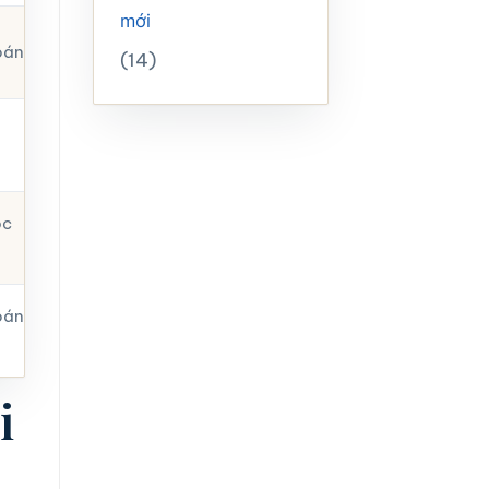
mới
oán
(14)
ộc
oán
i