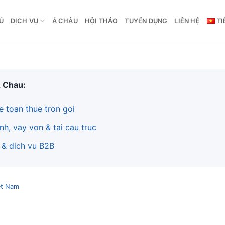
Ủ
DỊCH VỤ
Á CHÂU
HỘI THẢO
TUYỂN DỤNG
LIÊN HỆ
TI
A Chau:
e toan thue tron goi
nh, vay von & tai cau truc
 & dich vu B2B
et Nam