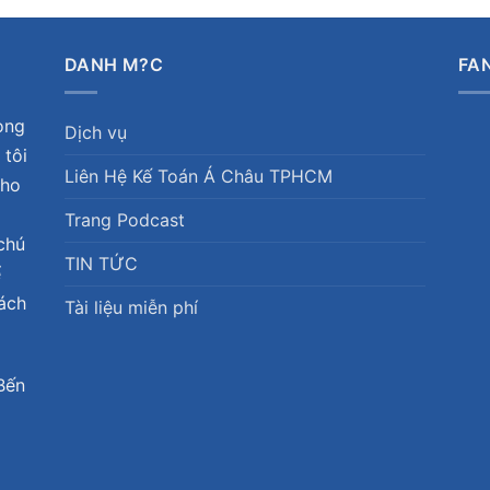
DANH M?C
FA
ong
Dịch vụ
 tôi
Liên Hệ Kế Toán Á Châu TPHCM
cho
Trang Podcast
chú
TIN TỨC
ể
hách
Tài liệu miễn phí
Bến