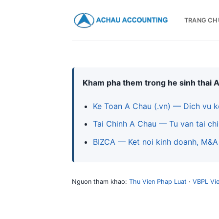
TRANG CH
Kham pha them trong he sinh thai 
Ke Toan A Chau (.vn) — Dich vu k
Tai Chinh A Chau — Tu van tai chi
BIZCA — Ket noi kinh doanh, M&A
Nguon tham khao:
Thu Vien Phap Luat
·
VBPL Vi