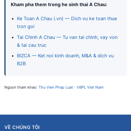
Kham pha them trong he sinh thai A Chau:
Ke Toan A Chau (.vn) — Dich vu ke toan thue
tron goi
Tai Chinh A Chau — Tu van tai chinh, vay von
& tai cau truc
BIZCA — Ket noi kinh doanh, M&A & dich vu
B2B
Nguon tham khao:
Thu Vien Phap Luat
·
VBPL Viet Nam
VỀ CHÚNG TÔI