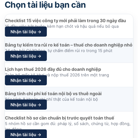
Chọn tài liệu bạn cần
Checklist 15 việc công ty mới phải làm trong 30 ngày đầu
15 đầu việc bắt buộc, kèm hạn chót và hậu quả nếu bỏ qua
Nhận tài liệu →
Bảng tự kiểm tra rủi ro kế toán – thuế cho doanh nghiệp nhỏ
24 câu hỏi Có/Không, tự chấm điểm rủi ro trong 15 phút
Nhận tài liệu →
Lịch hạn thuế 2026 đầy đủ cho doanh nghiệp
Toàn bộ mốc kê khai và nộp thuế 2026 trên một trang
Nhận tài liệu →
Bảng tính chi phí kế toán nội bộ vs thuê ngoài
Bóc tách 8 khoản chi phí thật của kế toán nội bộ
Nhận tài liệu →
Checklist hồ sơ cần chuẩn bị trước quyết toán thuế
5 nhóm hồ sơ cần gom đủ: pháp lý, sổ sách, chứng từ, hợp đồng,
lao động
Nhận tài liệu →