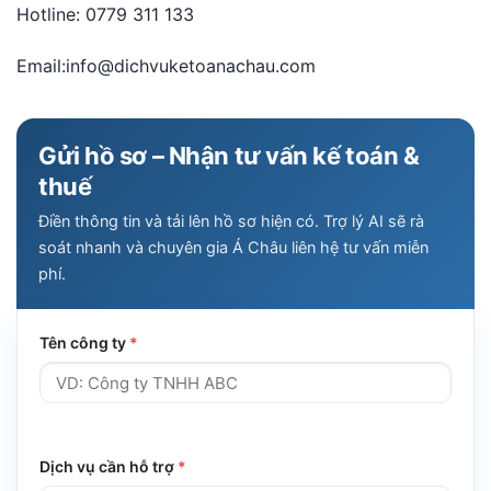
Hotline: 0779 311 133
Email:info@dichvuketoanachau.com
Gửi hồ sơ – Nhận tư vấn kế toán &
thuế
Điền thông tin và tải lên hồ sơ hiện có. Trợ lý AI sẽ rà
soát nhanh và chuyên gia Á Châu liên hệ tư vấn miễn
phí.
Tên công ty
*
Dịch vụ cần hỗ trợ
*