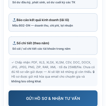
Số dư đầu kỳ, phát sinh, số dư cuối kỳ các TK
Báo cáo kết quả kinh doanh (lãi lỗ)
Mẫu B02-DN — doanh thu, chi phí, lợi nhuận
Sổ chi tiết (theo năm)
Sổ cái / sổ chi tiết các tài khoản trong năm
✓ Chấp nhận: PDF, XLS, XLSX, XLSM, CSV, DOC, DOCX,
JPG, JPEG, PNG, ZIP, RAR, XML · tối đa 25MB/file. Chưa có
đủ hồ sơ vẫn gửi được — AI sẽ liệt kê những gì còn thiếu. 🔒
Hồ sơ được gửi mã hóa qua email cho chuyên gia và
không lưu công khai
.
GỬI HỒ SƠ & NHẬN TƯ VẤN