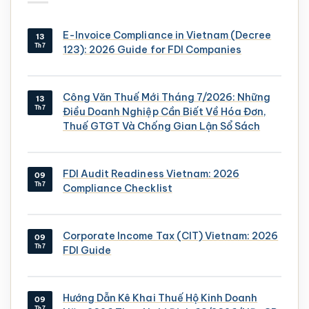
E-Invoice Compliance in Vietnam (Decree
13
Th7
123): 2026 Guide for FDI Companies
Công Văn Thuế Mới Tháng 7/2026: Những
13
Th7
Điều Doanh Nghiệp Cần Biết Về Hóa Đơn,
Thuế GTGT Và Chống Gian Lận Sổ Sách
FDI Audit Readiness Vietnam: 2026
09
Th7
Compliance Checklist
Corporate Income Tax (CIT) Vietnam: 2026
09
Th7
FDI Guide
Hướng Dẫn Kê Khai Thuế Hộ Kinh Doanh
09
Th7