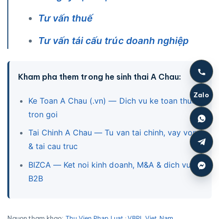
Tư vấn thuế
Tư vấn tái cấu trúc doanh nghiệp
Kham pha them trong he sinh thai A Chau:
Zalo
Ke Toan A Chau (.vn) — Dich vu ke toan thue
tron goi
Tai Chinh A Chau — Tu van tai chinh, vay von
& tai cau truc
BIZCA — Ket noi kinh doanh, M&A & dich vu
B2B
Nguon tham khao:
·
Thu Vien Phap Luat
VBPL Viet Nam