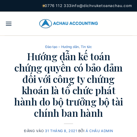
0776 112 333
info@dichvuketoanachau.com
,
Đào tạo – Hướng dẫn
Tin tức
Hướng dẫn kế toán
chứng quyền có bảo đảm
đối với công ty chứng
khoán là tổ chức phát
hành do bộ trưởng bộ tài
chính ban hành
ĐĂNG VÀO
31 THÁNG 8, 2021
BỞI
Á CHÂU ADMIN