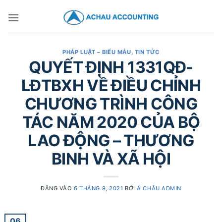
PHÁP LUẬT – BIỂU MẪU
,
TIN TỨC
QUYẾT ĐỊNH 1331QĐ-
LĐTBXH VỀ ĐIỀU CHỈNH
CHƯƠNG TRÌNH CÔNG
TÁC NĂM 2020 CỦA BỘ
LAO ĐỘNG – THƯƠNG
BINH VÀ XÃ HỘI
ĐĂNG VÀO
6 THÁNG 9, 2021
BỞI
Á CHÂU ADMIN
06