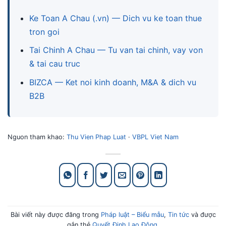
Ke Toan A Chau (.vn) — Dich vu ke toan thue
tron goi
Tai Chinh A Chau — Tu van tai chinh, vay von
& tai cau truc
BIZCA — Ket noi kinh doanh, M&A & dich vu
B2B
Nguon tham khao:
Thu Vien Phap Luat
·
VBPL Viet Nam
Bài viết này được đăng trong
Pháp luật – Biểu mẫu
,
Tin tức
và được
gắn thẻ
Quyết Định Lao Động
.