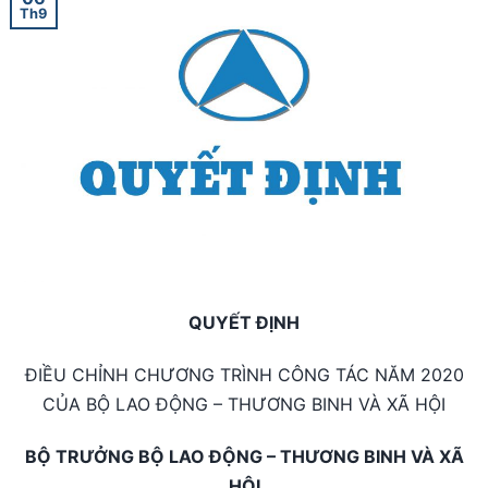
Th9
QUYẾT ĐỊNH
ĐIỀU CHỈNH CHƯƠNG TRÌNH CÔNG TÁC NĂM 2020
CỦA BỘ LAO ĐỘNG – THƯƠNG BINH VÀ XÃ HỘI
BỘ TRƯỞNG BỘ LAO ĐỘNG – THƯƠNG BINH VÀ XÃ
HỘI