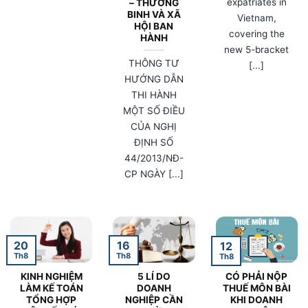
expatriates in
– THƯƠNG
BINH VÀ XÃ
Vietnam,
HỘI BAN
covering the
HÀNH
new 5-bracket
THÔNG TƯ
[...]
HƯỚNG DẪN
THI HÀNH
MỘT SỐ ĐIỀU
CỦA NGHỊ
ĐỊNH SỐ
44/2013/NĐ-
CP NGÀY [...]
20
16
12
Th8
Th8
Th8
KINH NGHIỆM
5 LÍ DO
CÓ PHẢI NỘP
LÀM KẾ TOÁN
DOANH
THUẾ MÔN BÀI
TỔNG HỢP
NGHIỆP CẦN
KHI DOANH