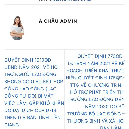
Á CHÂU ADMIN
QUYẾT ĐỊNH 773QĐ-
QUYẾT ĐỊNH 1910QĐ-
LĐTBXH NĂM 2021 VỀ KẾ
UBND NĂM 2021 VỀ HỖ
HOẠCH TRIỂN KHAI THỰC
TRỢ NGƯỜI LAO ĐỘNG
HIỆN QUYẾT ĐỊNH 176QĐ-
KHÔNG CÓ GIAO KẾT HỢP
TTG VỀ CHƯƠNG TRÌNH
ĐỒNG LAO ĐỘNG (LAO
HỖ TRỢ PHÁT TRIỂN THỊ
ĐỘNG TỰ DO) BỊ MẤT
TRƯỜNG LAO ĐỘNG ĐẾN
VIỆC LÀM, GẶP KHÓ KHĂN
NĂM 2030 DO BỘ
DO ĐẠI DỊCH COVID-19
TRƯỞNG BỘ LAO ĐỘNG –
TRÊN ĐỊA BÀN TỈNH TIỀN
THƯƠNG BINH VÀ XÃ HỘI
GIANG
BAN HÀNH