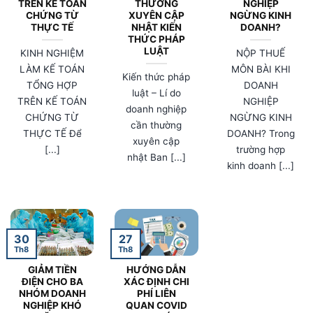
TRÊN KẾ TOÁN
THƯỜNG
NGHIỆP
CHỨNG TỪ
XUYÊN CẬP
NGỪNG KINH
THỰC TẾ
NHẬT KIẾN
DOANH?
THỨC PHÁP
LUẬT
KINH NGHIỆM
NỘP THUẾ
LÀM KẾ TOÁN
MÔN BÀI KHI
Kiến thức pháp
TỔNG HỢP
DOANH
luật – Lí do
TRÊN KẾ TOÁN
NGHIỆP
doanh nghiệp
CHỨNG TỪ
NGỪNG KINH
cần thường
THỰC TẾ Để
DOANH? Trong
xuyên cập
[...]
trường hợp
nhật Ban [...]
kinh doanh [...]
30
27
Th8
Th8
GIẢM TIỀN
HƯỚNG DẪN
ĐIỆN CHO BA
XÁC ĐỊNH CHI
NHÓM DOANH
PHÍ LIÊN
NGHIỆP KHÓ
QUAN COVID