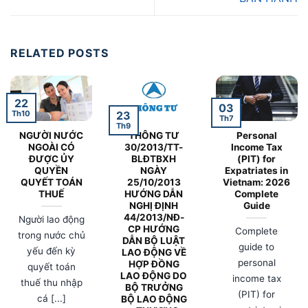
RELATED POSTS
22
03
Th10
23
Th7
Th9
NGƯỜI NƯỚC
THÔNG TƯ
Personal
NGOÀI CÓ
30/2013/TT-
Income Tax
ĐƯỢC ỦY
BLĐTBXH
(PIT) for
QUYỀN
NGÀY
Expatriates in
QUYẾT TOÁN
25/10/2013
Vietnam: 2026
THUẾ
HƯỚNG DẪN
Complete
NGHỊ ĐỊNH
Guide
44/2013/NĐ-
Người lao động
CP HƯỚNG
Complete
trong nước chủ
DẪN BỘ LUẬT
guide to
yếu đến kỳ
LAO ĐỘNG VỀ
personal
HỢP ĐỒNG
quyết toán
LAO ĐỘNG DO
income tax
thuế thu nhập
BỘ TRƯỞNG
(PIT) for
cá [...]
BỘ LAO ĐỘNG