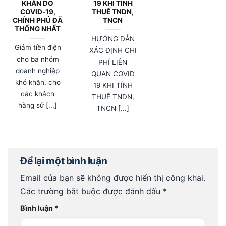
KHĂN DO
19 KHI TÍNH
COVID-19,
THUẾ TNDN,
CHÍNH PHỦ ĐÃ
TNCN
THỐNG NHẤT
HƯỚNG DẪN
Giảm tiền điện
XÁC ĐỊNH CHI
cho ba nhóm
PHÍ LIÊN
doanh nghiệp
QUAN COVID
khó khăn, cho
19 KHI TÍNH
các khách
THUẾ TNDN,
hàng sử [...]
TNCN [...]
Để lại một bình luận
Email của bạn sẽ không được hiển thị công khai.
Các trường bắt buộc được đánh dấu
*
Bình luận
*