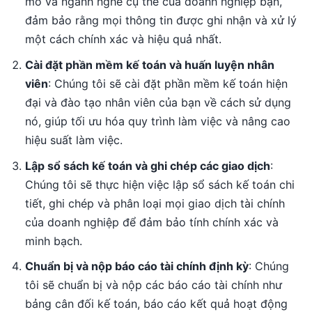
mô và ngành nghề cụ thể của doanh nghiệp bạn,
đảm bảo rằng mọi thông tin được ghi nhận và xử lý
một cách chính xác và hiệu quả nhất.
Cài đặt phần mềm kế toán và huấn luyện nhân
viên
: Chúng tôi sẽ cài đặt phần mềm kế toán hiện
đại và đào tạo nhân viên của bạn về cách sử dụng
nó, giúp tối ưu hóa quy trình làm việc và nâng cao
hiệu suất làm việc.
Lập sổ sách kế toán và ghi chép các giao dịch
:
Chúng tôi sẽ thực hiện việc lập sổ sách kế toán chi
tiết, ghi chép và phân loại mọi giao dịch tài chính
của doanh nghiệp để đảm bảo tính chính xác và
minh bạch.
Chuẩn bị và nộp báo cáo tài chính định kỳ
: Chúng
tôi sẽ chuẩn bị và nộp các báo cáo tài chính như
bảng cân đối kế toán, báo cáo kết quả hoạt động