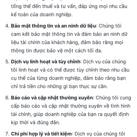
tổng thể đến thuế và tư vấn, đáp ứng mọi nhu cầu
kế toán của doanh nghiệp.
Bảo mật thông tin và an ninh dữ liệu
: Chúng tôi
cam kết bảo mật thông tin và đảm bảo an ninh dữ
liệu tài chính của khách hàng, đảm bảo rằng mọi
thông tin được bảo vệ một cách tối đa.
Dịch vụ linh hoạt và tùy chỉnh
: Dịch vụ của chúng
tôi linh hoạt và có thể được tùy chỉnh theo nhu cầu
cụ thể của từng doanh nghiệp, đảm bảo rằng bạn
chỉ trả tiền cho những gì bạn thực sự cần.
Báo cáo và cập nhật thường xuyên
: Chúng tôi cung
cấp báo cáo và cập nhật thường xuyên về tình hình
tài chính, giúp doanh nghiệp của bạn ra quyết định
kịp thời và đúng đắn.
Chi phí hợp lý và tiết kiệm
: Dịch vụ của chúng tôi