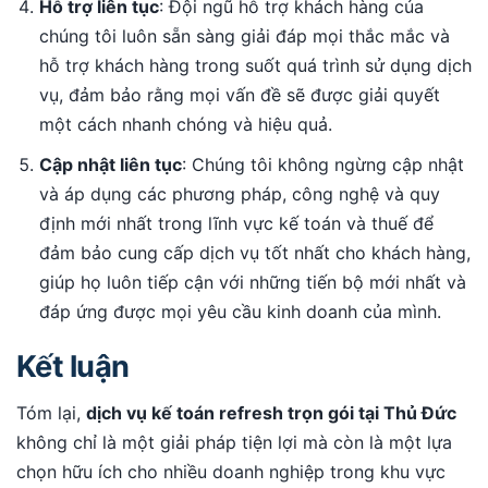
Hỗ trợ liên tục
: Đội ngũ hỗ trợ khách hàng của
chúng tôi luôn sẵn sàng giải đáp mọi thắc mắc và
hỗ trợ khách hàng trong suốt quá trình sử dụng dịch
vụ, đảm bảo rằng mọi vấn đề sẽ được giải quyết
một cách nhanh chóng và hiệu quả.
Cập nhật liên tục
: Chúng tôi không ngừng cập nhật
và áp dụng các phương pháp, công nghệ và quy
định mới nhất trong lĩnh vực kế toán và thuế để
đảm bảo cung cấp dịch vụ tốt nhất cho khách hàng,
giúp họ luôn tiếp cận với những tiến bộ mới nhất và
đáp ứng được mọi yêu cầu kinh doanh của mình.
Kết luận
Tóm lại,
dịch vụ kế toán refresh trọn gói tại Thủ Đức
không chỉ là một giải pháp tiện lợi mà còn là một lựa
chọn hữu ích cho nhiều doanh nghiệp trong khu vực