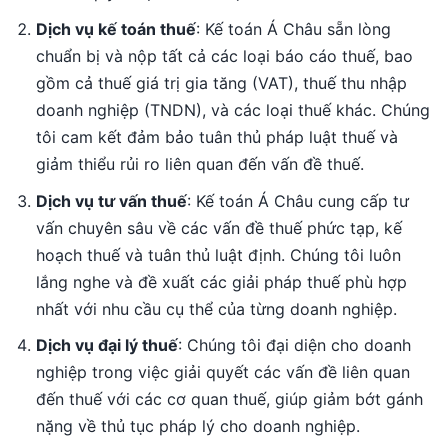
Dịch vụ kế toán thuế
: Kế toán Á Châu sẵn lòng
chuẩn bị và nộp tất cả các loại báo cáo thuế, bao
gồm cả thuế giá trị gia tăng (VAT), thuế thu nhập
doanh nghiệp (TNDN), và các loại thuế khác. Chúng
tôi cam kết đảm bảo tuân thủ pháp luật thuế và
giảm thiểu rủi ro liên quan đến vấn đề thuế.
Dịch vụ tư vấn thuế
: Kế toán Á Châu cung cấp tư
vấn chuyên sâu về các vấn đề thuế phức tạp, kế
hoạch thuế và tuân thủ luật định. Chúng tôi luôn
lắng nghe và đề xuất các giải pháp thuế phù hợp
nhất với nhu cầu cụ thể của từng doanh nghiệp.
Dịch vụ đại lý thuế
: Chúng tôi đại diện cho doanh
nghiệp trong việc giải quyết các vấn đề liên quan
đến thuế với các cơ quan thuế, giúp giảm bớt gánh
nặng về thủ tục pháp lý cho doanh nghiệp.