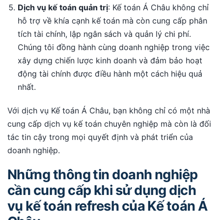
Dịch vụ kế toán quản trị
: Kế toán Á Châu không chỉ
hỗ trợ về khía cạnh kế toán mà còn cung cấp phân
tích tài chính, lập ngân sách và quản lý chi phí.
Chúng tôi đồng hành cùng doanh nghiệp trong việc
xây dựng chiến lược kinh doanh và đảm bảo hoạt
động tài chính được điều hành một cách hiệu quả
nhất.
Với dịch vụ Kế toán Á Châu, bạn không chỉ có một nhà
cung cấp dịch vụ kế toán chuyên nghiệp mà còn là đối
tác tin cậy trong mọi quyết định và phát triển của
doanh nghiệp.
Những thông tin doanh nghiệp
cần cung cấp khi sử dụng dịch
vụ kế toán refresh của Kế toán Á