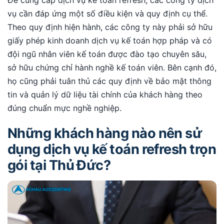
Để cung cấp dịch vụ kế toán refresh, các công ty dịch
vụ cần đáp ứng một số điều kiện và quy định cụ thể.
Theo quy định hiện hành, các công ty này phải sở hữu
giấy phép kinh doanh dịch vụ kế toán hợp pháp và có
đội ngũ nhân viên kế toán được đào tạo chuyên sâu,
sở hữu chứng chỉ hành nghề kế toán viên. Bên cạnh đó,
họ cũng phải tuân thủ các quy định về bảo mật thông
tin và quản lý dữ liệu tài chính của khách hàng theo
đúng chuẩn mực nghề nghiệp.
Những khách hàng nào nên sử
dụng dịch vụ kế toán refresh trọn
gói tại Thủ Đức?