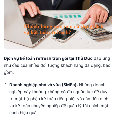
Dịch vụ kế toán refresh trọn gói tại Thủ Đức
đáp ứng
nhu cầu của nhiều đối tượng khách hàng đa dạng, bao
gồm:
Doanh nghiệp nhỏ và vừa (SMEs)
: Những doanh
nghiệp này thường không có đủ nguồn lực để duy
trì một bộ phận kế toán riêng biệt và cần đến dịch
vụ kế toán chuyên nghiệp để quản lý tài chính một
cách hiệu quả.