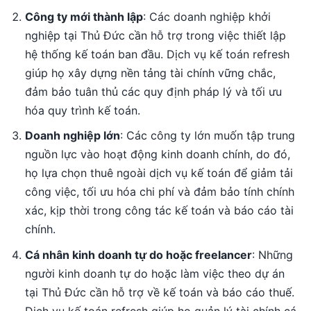
Công ty mới thành lập
: Các doanh nghiệp khởi
nghiệp tại Thủ Đức cần hỗ trợ trong việc thiết lập
hệ thống kế toán ban đầu. Dịch vụ kế toán refresh
giúp họ xây dựng nền tảng tài chính vững chắc,
đảm bảo tuân thủ các quy định pháp lý và tối ưu
hóa quy trình kế toán.
Doanh nghiệp lớn
: Các công ty lớn muốn tập trung
nguồn lực vào hoạt động kinh doanh chính, do đó,
họ lựa chọn thuê ngoài dịch vụ kế toán để giảm tải
công việc, tối ưu hóa chi phí và đảm bảo tính chính
xác, kịp thời trong công tác kế toán và báo cáo tài
chính.
Cá nhân kinh doanh tự do hoặc freelancer
: Những
người kinh doanh tự do hoặc làm việc theo dự án
tại Thủ Đức cần hỗ trợ về kế toán và báo cáo thuế.
Dịch vụ kế toán refresh giúp họ quản lý tài chính cá