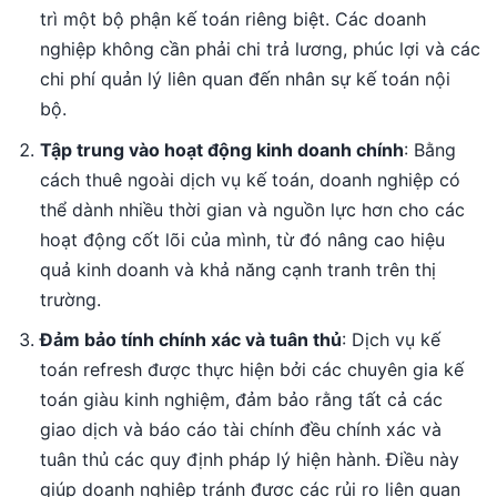
trì một bộ phận kế toán riêng biệt. Các doanh
nghiệp không cần phải chi trả lương, phúc lợi và các
chi phí quản lý liên quan đến nhân sự kế toán nội
bộ.
Tập trung vào hoạt động kinh doanh chính
: Bằng
cách thuê ngoài dịch vụ kế toán, doanh nghiệp có
thể dành nhiều thời gian và nguồn lực hơn cho các
hoạt động cốt lõi của mình, từ đó nâng cao hiệu
quả kinh doanh và khả năng cạnh tranh trên thị
trường.
Đảm bảo tính chính xác và tuân thủ
: Dịch vụ kế
toán refresh được thực hiện bởi các chuyên gia kế
toán giàu kinh nghiệm, đảm bảo rằng tất cả các
giao dịch và báo cáo tài chính đều chính xác và
tuân thủ các quy định pháp lý hiện hành. Điều này
giúp doanh nghiệp tránh được các rủi ro liên quan