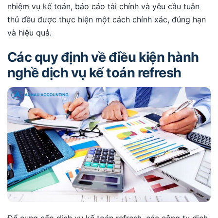
nhiệm vụ kế toán, báo cáo tài chính và yêu cầu tuân
thủ đều được thực hiện một cách chính xác, đúng hạn
và hiệu quả.
Các quy định về điều kiện hành
nghề dịch vụ kế toán refresh