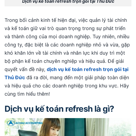
Dịch vụ kế toán refresh trọn gói tại Thủ Đức
Trong bối cảnh kinh tế hiện đại, việc quản lý tài chính
và kế toán giữ vai trò quan trọng trong sự phát triển
và thành công của mọi doanh nghiệp. Tuy nhiên, nhiều
công ty, đặc biệt là các doanh nghiệp nhỏ và vừa, gặp
khó khăn lớn về tài chính và nhân lực khi duy trì một
bộ phận kế toán chuyên nghiệp và hiệu quả. Để giải
quyết vấn đề này,
dịch vụ kế toán refresh trọn gói tại
Thủ Đức
đã ra đời, mang đến một giải pháp toàn diện
và hiệu quả cho các doanh nghiệp trong khu vực. Hãy
cùng tìm hiểu thêm!
Dịch vụ kế toán refresh là gì?