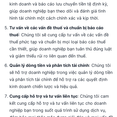
kinh doanh và báo cáo lưu chuyển tiền tệ định kỳ,
giúp doanh nghiệp bạn theo dõi và đánh giá tình
hình tài chính một cách chính xác và kịp thời.
Tư vấn về các vấn đề thuế và chuẩn bị báo cáo
thuế
: Chúng tôi sẽ cung cấp tư vấn về các vấn đề
thuế phức tạp và chuẩn bị mọi loại báo cáo thuế
cần thiết, giúp doanh nghiệp bạn tuân thủ đúng luật
và giảm thiểu rủi ro liên quan đến thuế.
Quản lý dòng tiền và phân tích tài chính
: Chúng tôi
sẽ hỗ trợ doanh nghiệp trong việc quản lý dòng tiền
và phân tích tài chính để hỗ trợ ra các quyết định
kinh doanh chiến lược và hiệu quả.
Cung cấp hỗ trợ và tư vấn liên tục
: Chúng tôi cam
kết cung cấp hỗ trợ và tư vấn liên tục cho doanh
nghiệp bạn trong suốt quá trình sử dụng dịch vụ,