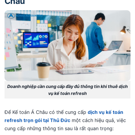
Châu
Doanh nghiệp cần cung cấp đầy đủ thông tin khi thuê dịch
vụ kế toán refresh
Để Kế toán Á Châu có thể cung cấp
dịch vụ kế toán
refresh trọn gói tại Thủ Đức
một cách hiệu quả, việc
cung cấp những thông tin sau là rất quan trọng: