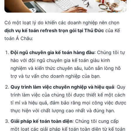
Có một loạt lý do khiến các doanh nghiệp nên chọn
dịch vụ kế toán refresh trọn gói tại Thủ Đức
của Kế
toán Á Châu:
Đội ngũ chuyên gia kế toán hàng đầu
: Chúng tôi tự
hào với đội ngũ chuyên gia kế toán giàu kinh
nghiệm và kiến thức chuyên sâu, luôn sẵn lòng hỗ
trợ và tư vấn cho doanh nghiệp của bạn.
Quy trình làm việc chuyên nghiệp và hiệu quả
: Quy
trình làm việc của chúng tôi được thiết kế một cách
tỉ mỉ và hiệu quả, đảm bảo rằng mọi công việc được
thực hiện với chất lượng cao nhất và đúng hạn.
Giải pháp kế toán toàn diện
: Chúng tôi cung cấp
một loạt các giải pháp kế toán toàn diện từ kế toán