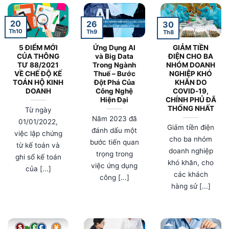
20
26
30
Th10
Th9
Th8
5 ĐIỂM MỚI
Ứng Dụng AI
GIẢM TIỀN
CỦA THÔNG
và Big Data
ĐIỆN CHO BA
TƯ 88/2021
Trong Ngành
NHÓM DOANH
VỀ CHẾ ĐỘ KẾ
Thuế – Bước
NGHIỆP KHÓ
TOÁN HỘ KINH
Đột Phá Của
KHĂN DO
DOANH
Công Nghệ
COVID-19,
Hiện Đại
CHÍNH PHỦ ĐÃ
THỐNG NHẤT
Từ ngày
Năm 2023 đã
01/01/2022,
Giảm tiền điện
đánh dấu một
việc lập chứng
cho ba nhóm
bước tiến quan
từ kế toán và
doanh nghiệp
trọng trong
ghi sổ kế toán
khó khăn, cho
việc ứng dụng
của [...]
các khách
công [...]
hàng sử [...]