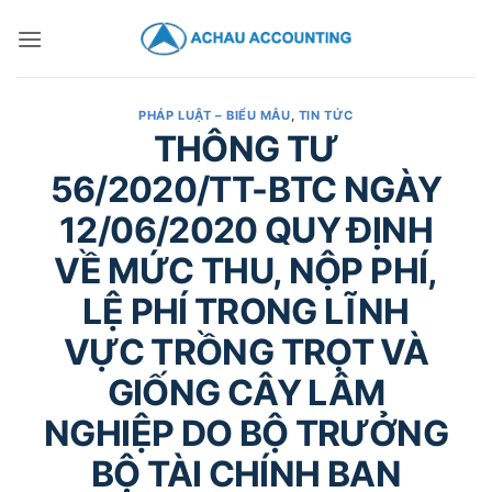
PHÁP LUẬT – BIỂU MẪU
,
TIN TỨC
THÔNG TƯ
56/2020/TT-BTC NGÀY
12/06/2020 QUY ĐỊNH
VỀ MỨC THU, NỘP PHÍ,
LỆ PHÍ TRONG LĨNH
VỰC TRỒNG TRỌT VÀ
GIỐNG CÂY LÂM
NGHIỆP DO BỘ TRƯỞNG
BỘ TÀI CHÍNH BAN