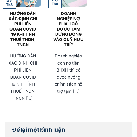
Th8
Th8
HƯỚNG DẪN
DOANH
XÁC ĐỊNH CHI
NGHIỆP NỢ
PHÍ LIÊN
BHXH CÓ
QUAN COVID
ĐƯỢC TẠM
19 KHI TÍNH
DỪNG ĐÓNG
THUẾ TNDN,
VÀO QUỸ HƯU
TNCN
TRÍ?
HƯỚNG DẪN
Doanh nghiệp
XÁC ĐỊNH CHI
còn nợ tiền
PHÍ LIÊN
BHXH thì có
QUAN COVID
được hưởng
19 KHI TÍNH
chính sách hỗ
THUẾ TNDN,
trợ tạm [...]
TNCN [...]
Để lại một bình luận