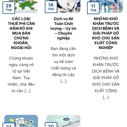
16
29
11
Th5
Th9
Th8
CÁC LOẠI
Dịch vụ Kế
NHỮNG KHÓ
THUẾ PHÍ CẦN
Toán Chất
KHĂN TRƯỚC
NẮM RÕ KHI
lượng – Uy tín
DỊCH BỆNH VÀ
MUA BÁN
– Chuyên
GIẢI PHÁP GỠ
CHỨNG
nghiệp
KHÓ CHO SẢN
KHOÁN,
XUẤT CÔNG
NGOẠI HỐI
NGHIỆP
Bạn đang cần
tìm một dịch
Chứng khoán
NHỮNG KHÓ
vụ kế toán
ngày càng nở
KHĂN TRƯỚC
chất lượng và
rộ tại Việt
DỊCH BỆNH VÀ
đáng tin cậy
Nam. Tuy
GIẢI PHÁP GỠ
[...]
nhiên, nhà đầu
KHÓ CHO SẢN
tư cần [...]
XUẤT CÔNG
[...]
20
27