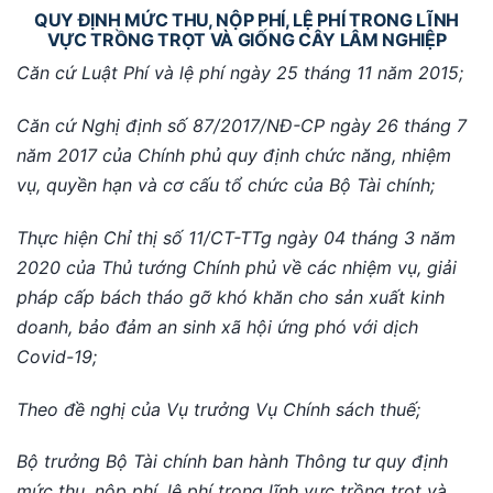
QUY ĐỊNH MỨC THU, NỘP PHÍ, LỆ PHÍ TRONG LĨNH
VỰC TRỒNG TRỌT VÀ GIỐNG CÂY LÂM NGHIỆP
Căn cứ Luật Phí
và lệ phí
ngày 25 tháng 11 năm 2015;
Căn cứ Nghị định số
87/2017/NĐ-CP ngày 26 tháng 7
năm 2017 của Chí
nh phủ quy định chức năng, nhiệm
vụ, quyền hạn và cơ cấu tổ chức của Bộ Tài chí
nh;
Thực hiện Chỉ thị số
11/CT-TTg ngày 04 thá
ng 3 năm
2020 của Thủ tướng Chí
nh phủ về các nhiệm vụ, giải
pháp cấp bách thá
o gỡ khó khăn cho sản xuất kinh
doanh, bảo đảm an si
nh xã hội ứng phó với dịch
Covi
d-19;
Theo đề nghị của Vụ trưởng Vụ Chí
nh sách thuế;
Bộ trưởng Bộ Tài chí
nh ban hành Thông tư quy định
mức thu, nộp phí
, lệ phí
trong lĩnh vực trồng trọt và