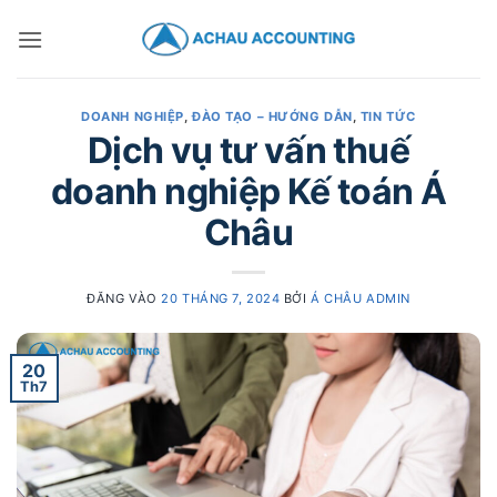
DOANH NGHIỆP
,
ĐÀO TẠO – HƯỚNG DẪN
,
TIN TỨC
Dịch vụ tư vấn thuế
doanh nghiệp Kế toán Á
Châu
ĐĂNG VÀO
20 THÁNG 7, 2024
BỞI
Á CHÂU ADMIN
20
Th7