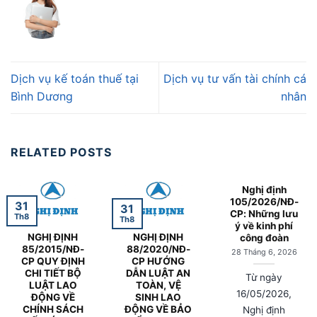
Dịch vụ kế toán thuế tại
Dịch vụ tư vấn tài chính cá
Bình Dương
nhân
RELATED POSTS
Nghị định
105/2026/NĐ-
31
31
CP: Những lưu
Th8
Th8
ý về kinh phí
NGHỊ ĐỊNH
NGHỊ ĐỊNH
công đoàn
85/2015/NĐ-
88/2020/NĐ-
28 Tháng 6, 2026
CP QUY ĐỊNH
CP HƯỚNG
CHI TIẾT BỘ
DẪN LUẬT AN
Từ ngày
LUẬT LAO
TOÀN, VỆ
16/05/2026,
ĐỘNG VỀ
SINH LAO
CHÍNH SÁCH
ĐỘNG VỀ BẢO
Nghị định