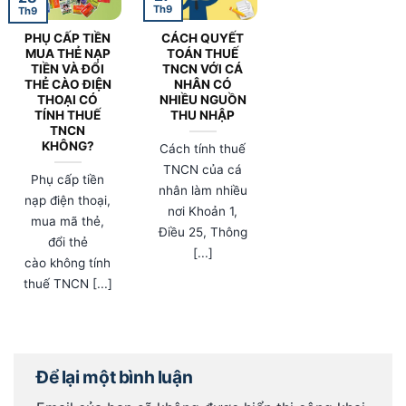
Th9
Th9
PHỤ CẤP TIỀN
CÁCH QUYẾT
MUA THẺ NẠP
TOÁN THUẾ
TIỀN VÀ ĐỔI
TNCN VỚI CÁ
THẺ CÀO ĐIỆN
NHÂN CÓ
THOẠI CÓ
NHIỀU NGUỒN
TÍNH THUẾ
THU NHẬP
TNCN
KHÔNG?
Cách tính thuế
TNCN của cá
Phụ cấp tiền
nhân làm nhiều
nạp điện thoại,
nơi Khoản 1,
mua mã thẻ,
Điều 25, Thông
đổi thẻ
[...]
cào không tính
thuế TNCN [...]
Để lại một bình luận