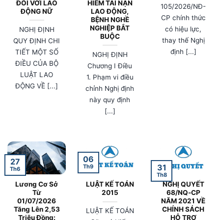
ĐỐI VỚI LAO
HIỂM TAI NẠN
105/2026/NĐ-
ĐỘNG NỮ
LAO ĐỘNG,
CP chính thức
BỆNH NGHỀ
NGHIỆP BẮT
có hiệu lực,
NGHỊ ĐỊNH
BUỘC
thay thế Nghị
QUY ĐỊNH CHI
định [...]
TIẾT MỘT SỐ
NGHỊ ĐỊNH
ĐIỀU CỦA BỘ
Chương I Điều
LUẬT LAO
1. Phạm vi điều
ĐỘNG VỀ [...]
chỉnh Nghị định
này quy định
[...]
06
27
31
Th9
Th6
Th8
Lương Cơ Sở
LUẬT KẾ TOÁN
NGHỊ QUYẾT
Từ
2015
68/NQ-CP
01/07/2026
NĂM 2021 VỀ
Tăng Lên 2,53
CHÍNH SÁCH
LUẬT KẾ TOÁN
Triệu Đồng:
HỖ TRỢ