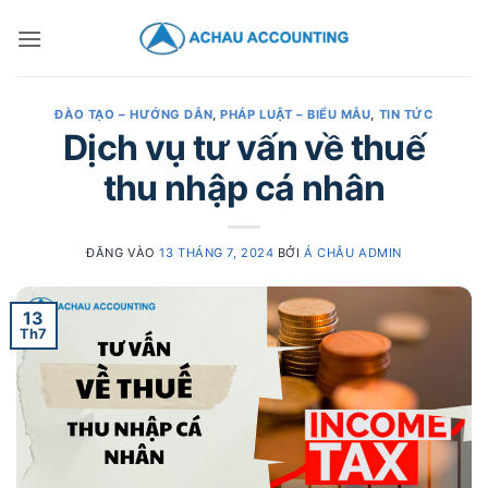
ĐÀO TẠO – HƯỚNG DẪN
,
PHÁP LUẬT – BIỂU MẪU
,
TIN TỨC
Dịch vụ tư vấn về thuế
thu nhập cá nhân
ĐĂNG VÀO
13 THÁNG 7, 2024
BỞI
Á CHÂU ADMIN
13
Th7