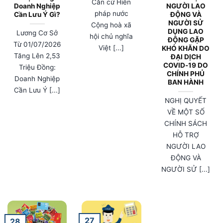
Căn cứ Hiến
Doanh Nghiệp
NGƯỜI LAO
pháp nước
Cần Lưu Ý Gì?
ĐỘNG VÀ
NGƯỜI SỬ
Cộng hoà xã
DỤNG LAO
Lương Cơ Sở
hội chủ nghĩa
ĐỘNG GẶP
Từ 01/07/2026
Việt [...]
KHÓ KHĂN DO
Tăng Lên 2,53
ĐẠI DỊCH
COVID-19 DO
Triệu Đồng:
CHÍNH PHỦ
Doanh Nghiệp
BAN HÀNH
Cần Lưu Ý [...]
NGHỊ QUYẾT
VỀ MỘT SỐ
CHÍNH SÁCH
HỖ TRỢ
NGƯỜI LAO
ĐỘNG VÀ
NGƯỜI SỬ [...]
27
28