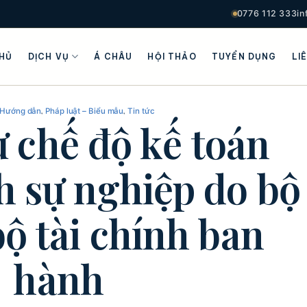
0776 112 333
i
HỦ
DỊCH VỤ
Á CHÂU
HỘI THẢO
TUYỂN DỤNG
LI
,
,
 Hướng dẫn
Pháp luật – Biểu mẫu
Tin tức
 chế độ kế toán
h sự nghiệp do bộ
ộ tài chính ban
hành