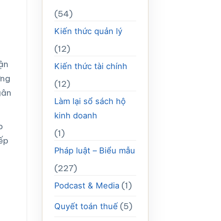
(54)
Kiến thức quản lý
(12)
vận
Kiến thức tài chính
ứng
(12)
gân
Làm lại sổ sách hộ
kinh doanh
p
(1)
ếp
Pháp luật – Biểu mẫu
(227)
(1)
Podcast & Media
(5)
Quyết toán thuế