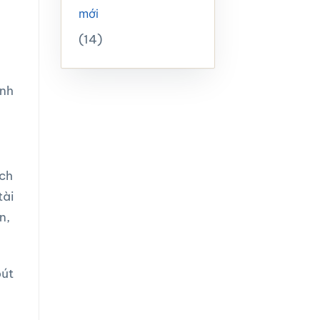
mới
(14)
ính
ạch
tài
n,
bút