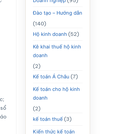
c
(95)
Doanh nghiệp
Đào tạo – Hướng dẫn
(140)
(52)
Hộ kinh doanh
Kê khai thuế hộ kinh
doanh
(2)
(7)
Kế toán Á Châu
Kế toán cho hộ kinh
doanh
c;
 sổ
(2)
báo
(3)
kế toán thuế
Kiến thức kế toán