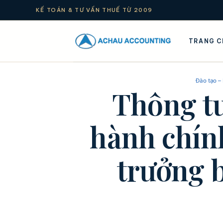
KẾ TOÁN & TƯ VẤN THUẾ TỪ 2009
TRANG C
Đào tạo –
Thông tư
hành chín
trưởng b