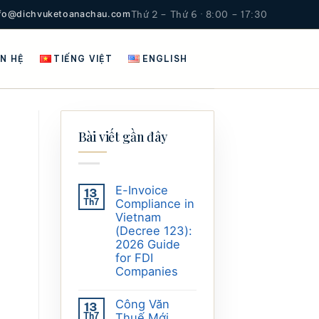
nfo@dichvuketoanachau.com
Thứ 2 – Thứ 6 · 8:00 – 17:30
ÊN HỆ
TIẾNG VIỆT
ENGLISH
Bài viết gần đây
E-Invoice
13
Th7
Compliance in
Vietnam
(Decree 123):
2026 Guide
for FDI
Companies
Công Văn
13
Th7
Thuế Mới