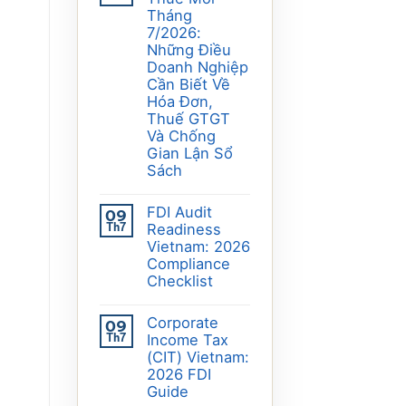
Tháng
7/2026:
Những Điều
Doanh Nghiệp
Cần Biết Về
Hóa Đơn,
Thuế GTGT
Và Chống
Gian Lận Sổ
Sách
FDI Audit
09
Th7
Readiness
Vietnam: 2026
Compliance
Checklist
Corporate
09
Th7
Income Tax
(CIT) Vietnam:
2026 FDI
Guide