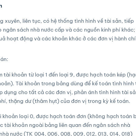
n
xuyên, liên tục, có hệ thống tình hình về tài sản, tiếp
o ngân sách nhà nước cấp và các nguồn kinh phí khác;
 quả hoạt động và các khoản khác ở các đơn vị hành ch
oán:
 tài khoản từ loại 1 đến loại 9, được hạch toán kép (h
hoản). Tài khoản trong bảng dùng để kế toán tình hình 
 áp dụng cho tất cả các đơn vị, phản ánh tình hình tài sả
hí, thặng dư (thâm hụt) của đơn vị trong kỳ kế toán.
i khoản loại 0, được hạch toán đơn (không hạch toán 
ác tài khoản ngoài bảng liên quan đến ngân sách nhà
hà nước (TK 004, 006, 008, 009, 012, 013, 014, 018)