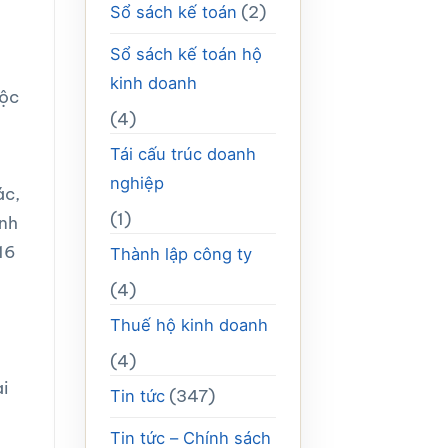
(2)
Sổ sách kế toán
Sổ sách kế toán hộ
kinh doanh
uộc
(4)
Tái cấu trúc doanh
nghiệp
ác,
(1)
inh
 16
Thành lập công ty
(4)
Thuế hộ kinh doanh
(4)
i
(347)
Tin tức
Tin tức – Chính sách