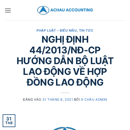
PHÁP LUẬT – BIỂU MẪU
,
TIN TỨC
NGHỊ ĐỊNH
44/2013/NĐ-CP
HƯỚNG DẪN BỘ LUẬT
LAO ĐỘNG VỀ HỢP
ĐỒNG LAO ĐỘNG
ĐĂNG VÀO
31 THÁNG 8, 2021
BỞI
Á CHÂU ADMIN
31
Th8