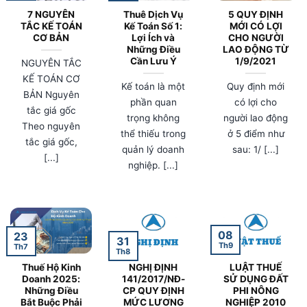
7 NGUYÊN
Thuê Dịch Vụ
5 QUY ĐỊNH
TẮC KẾ TOÁN
Kế Toán Số 1:
MỚI CÓ LỢI
CƠ BẢN
Lợi Ích và
CHO NGƯỜI
Những Điều
LAO ĐỘNG TỪ
Cần Lưu Ý
1/9/2021
NGUYÊN TẮC
KẾ TOÁN CƠ
Kế toán là một
Quy định mới
BẢN Nguyên
phần quan
có lợi cho
tắc giá gốc
trọng không
người lao động
Theo nguyên
thể thiếu trong
ở 5 điểm như
tắc giá gốc,
quản lý doanh
sau: 1/ [...]
[...]
nghiệp. [...]
08
23
31
Th9
Th7
Th8
Thuế Hộ Kinh
NGHỊ ĐỊNH
LUẬT THUẾ
Doanh 2025:
141/2017/NĐ-
SỬ DỤNG ĐẤT
Những Điều
CP QUY ĐỊNH
PHI NÔNG
Bắt Buộc Phải
MỨC LƯƠNG
NGHIỆP 2010