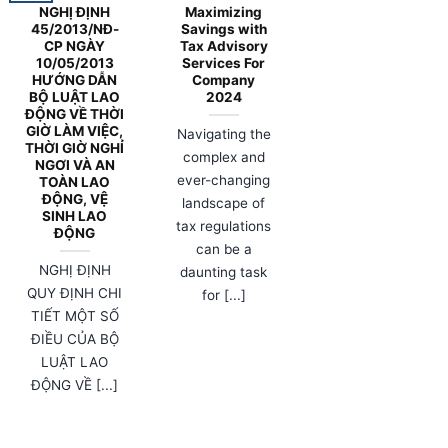
NGHỊ ĐỊNH
Maximizing
45/2013/NĐ-
Savings with
CP NGÀY
Tax Advisory
10/05/2013
Services For
HƯỚNG DẪN
Company
BỘ LUẬT LAO
2024
ĐỘNG VỀ THỜI
GIỜ LÀM VIỆC,
Navigating the
THỜI GIỜ NGHỈ
complex and
NGƠI VÀ AN
ever-changing
TOÀN LAO
ĐỘNG, VỆ
landscape of
SINH LAO
tax regulations
ĐỘNG
can be a
NGHỊ ĐỊNH
daunting task
QUY ĐỊNH CHI
for [...]
TIẾT MỘT SỐ
ĐIỀU CỦA BỘ
LUẬT LAO
ĐỘNG VỀ [...]