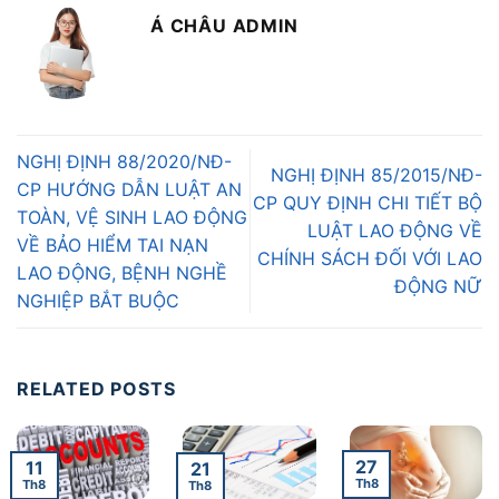
Á CHÂU ADMIN
NGHỊ ĐỊNH 88/2020/NĐ-
NGHỊ ĐỊNH 85/2015/NĐ-
CP HƯỚNG DẪN LUẬT AN
CP QUY ĐỊNH CHI TIẾT BỘ
TOÀN, VỆ SINH LAO ĐỘNG
LUẬT LAO ĐỘNG VỀ
VỀ BẢO HIỂM TAI NẠN
CHÍNH SÁCH ĐỐI VỚI LAO
LAO ĐỘNG, BỆNH NGHỀ
ĐỘNG NỮ
NGHIỆP BẮT BUỘC
RELATED POSTS
27
11
21
Th8
Th8
Th8