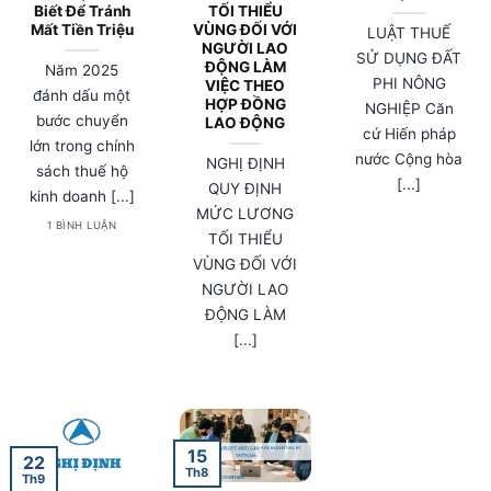
Biết Để Tránh
TỐI THIỂU
Mất Tiền Triệu
VÙNG ĐỐI VỚI
LUẬT THUẾ
NGƯỜI LAO
SỬ DỤNG ĐẤT
ĐỘNG LÀM
Năm 2025
PHI NÔNG
VIỆC THEO
đánh dấu một
HỢP ĐỒNG
NGHIỆP Căn
bước chuyển
LAO ĐỘNG
cứ Hiến pháp
lớn trong chính
nước Cộng hòa
NGHỊ ĐỊNH
sách thuế hộ
[...]
QUY ĐỊNH
kinh doanh [...]
MỨC LƯƠNG
1 BÌNH LUẬN
TỐI THIỂU
VÙNG ĐỐI VỚI
NGƯỜI LAO
ĐỘNG LÀM
[...]
15
22
Th8
Th9