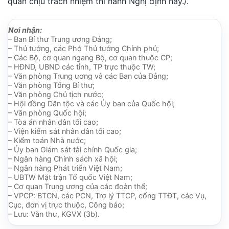
quan chịu trách nhiệm thi hành Nghị định này./.
Nơi nhận:
– Ban Bí thư Trung ương Đảng;
– Thủ tướng, các Phó Thủ tướng Chính phủ;
– Các Bộ, cơ quan ngang Bộ, cơ quan thuộc CP;
– HĐND, UBND các tỉnh, TP trực thuộc TW;
– Văn phòng Trung ương và các Ban của Đảng;
– Văn phòng Tổng Bí thư;
– Văn phòng Chủ tịch nước;
– Hội đồng Dân tộc và các Ủy ban của Quốc hội;
– Văn phòng Quốc hội;
– Tòa án nhân dân tối cao;
– Viện kiểm sát nhân dân tối cao;
– Kiểm toán Nhà nước;
– Ủy ban Giám sát tài chính Quốc gia;
– Ngân hàng Chính sách xã hội;
– Ngân hàng Phát triển Việt Nam;
– UBTW Mặt trận Tổ quốc Việt Nam;
– Cơ quan Trung ương của các đoàn thể;
– VPCP: BTCN, các PCN, Trợ lý TTCP, cổng TTĐT, các Vụ,
Cục, đơn vị trực thuộc, Công báo;
– Lưu: Văn thư, KGVX (3b).