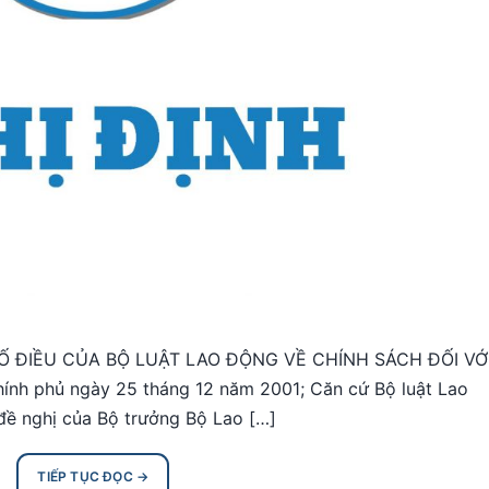
SỐ ĐIỀU CỦA BỘ LUẬT LAO ĐỘNG VỀ CHÍNH SÁCH ĐỐI VỚ
nh phủ ngày 25 tháng 12 năm 2001; Căn cứ Bộ luật Lao
đề nghị của Bộ trưởng Bộ Lao […]
TIẾP TỤC ĐỌC
→