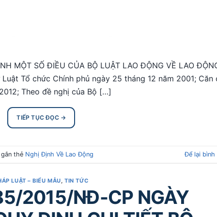
HÀNH MỘT SỐ ĐIỀU CỦA BỘ LUẬT LAO ĐỘNG VỀ LAO ĐỘN
Luật Tổ chức Chính phủ ngày 25 tháng 12 năm 2001; Căn 
2012; Theo đề nghị của Bộ […]
TIẾP TỤC ĐỌC
→
 gắn thẻ
Nghị Định Về Lao Động
Để lại bình
HÁP LUẬT – BIỂU MẪU
,
TIN TỨC
85/2015/NĐ-CP NGÀY