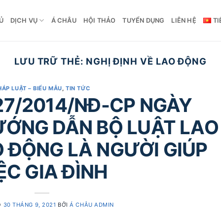
Ủ
DỊCH VỤ
Á CHÂU
HỘI THẢO
TUYỂN DỤNG
LIÊN HỆ
TI
LƯU TRỮ THẺ:
NGHỊ ĐỊNH VỀ LAO ĐỘNG
HÁP LUẬT – BIỂU MẪU
,
TIN TỨC
27/2014/NĐ-CP NGÀY
ƯỚNG DẪN BỘ LUẬT LAO
 ĐỘNG LÀ NGƯỜI GIÚP
ỆC GIA ĐÌNH
O
30 THÁNG 9, 2021
BỞI
Á CHÂU ADMIN