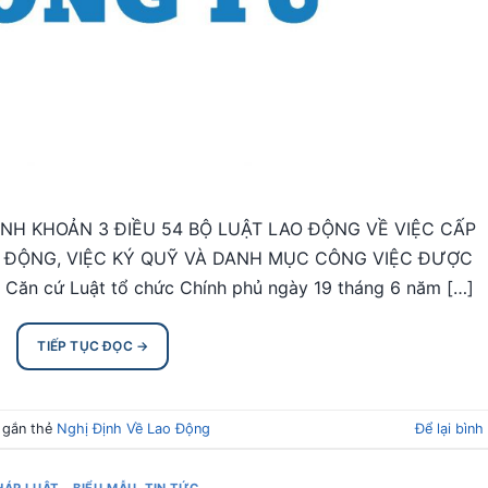
ÀNH KHOẢN 3 ĐIỀU 54 BỘ LUẬT LAO ĐỘNG VỀ VIỆC CẤP
 ĐỘNG, VIỆC KÝ QUỸ VÀ DANH MỤC CÔNG VIỆC ĐƯỢC
n cứ Luật tổ chức Chính phủ ngày 19 tháng 6 năm […]
TIẾP TỤC ĐỌC
→
 gắn thẻ
Nghị Định Về Lao Động
Để lại bình