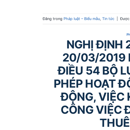
Đăng trong
Pháp luật – Biểu mẫu
,
Tin tức
|
Được
P
NGHỊ ĐỊNH 
20/03/2019
ĐIỀU 54 BỘ 
PHÉP HOẠT Đ
ĐỘNG, VIỆC
CÔNG VIỆC 
THUÊ