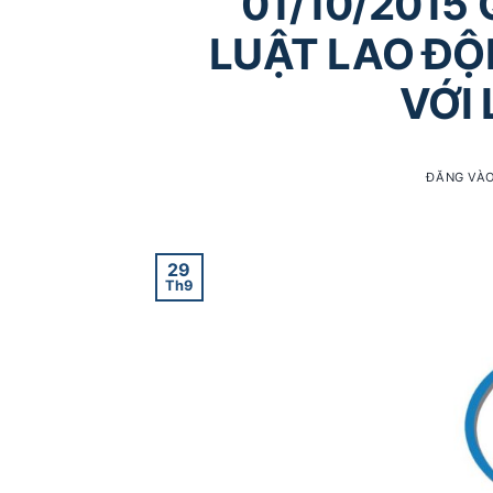
01/10/2015 
LUẬT LAO ĐỘ
VỚI
ĐĂNG VÀ
29
Th9