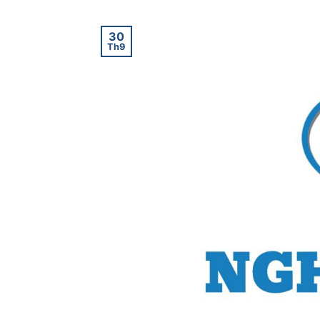
30
Th9