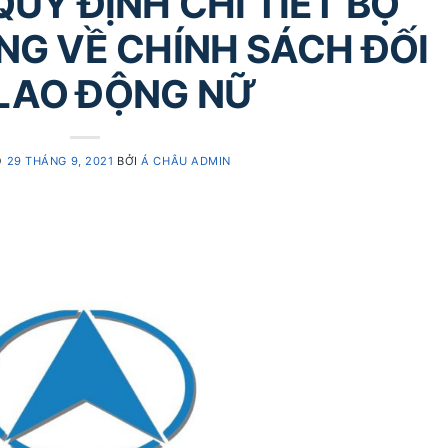
QUY ĐỊNH CHI TIẾT BỘ
NG VỀ CHÍNH SÁCH ĐỐI
 LAO ĐỘNG NỮ
O
29 THÁNG 9, 2021
BỞI
Á CHÂU ADMIN