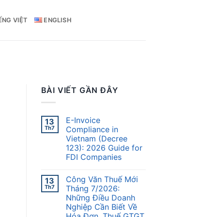
ẾNG VIỆT
ENGLISH
BÀI VIẾT GẦN ĐÂY
E-Invoice
13
Th7
Compliance in
Vietnam (Decree
123): 2026 Guide for
FDI Companies
Công Văn Thuế Mới
13
Th7
Tháng 7/2026:
Những Điều Doanh
Nghiệp Cần Biết Về
Hóa Đơn, Thuế GTGT