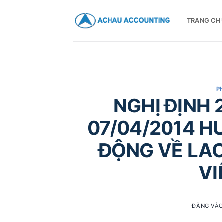
TRANG CH
P
NGHỊ ĐỊNH 
07/04/2014 H
ĐỘNG VỀ LAO
VI
ĐĂNG VÀ