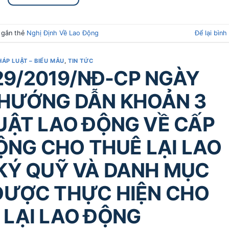
 gắn thẻ
Nghị Định Về Lao Động
Để lại bình
HÁP LUẬT – BIỂU MẪU
,
TIN TỨC
29/2019/NĐ-CP NGÀY
 HƯỚNG DẪN KHOẢN 3
LUẬT LAO ĐỘNG VỀ CẤP
ỘNG CHO THUÊ LẠI LAO
 KÝ QUỸ VÀ DANH MỤC
ĐƯỢC THỰC HIỆN CHO
 LẠI LAO ĐỘNG