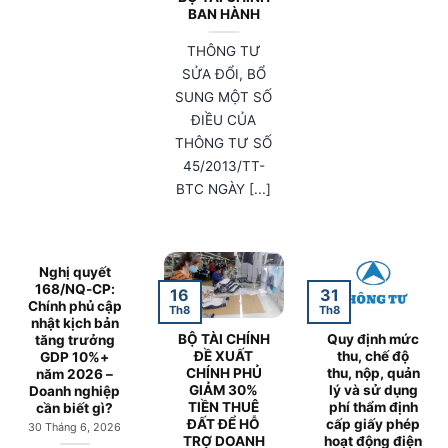
BAN HÀNH
THÔNG TƯ
SỬA ĐỔI, BỔ
SUNG MỘT SỐ
ĐIỀU CỦA
THÔNG TƯ SỐ
45/2013/TT-
BTC NGÀY [...]
Nghị quyết
168/NQ-CP:
16
31
Chính phủ cập
Th8
Th8
nhật kịch bản
BỘ TÀI CHÍNH
Quy định mức
tăng trưởng
ĐỀ XUẤT
thu, chế độ
GDP 10%+
CHÍNH PHỦ
thu, nộp, quản
năm 2026 –
GIẢM 30%
lý và sử dụng
Doanh nghiệp
TIỀN THUÊ
phí thẩm định
cần biết gì?
ĐẤT ĐỂ HỖ
cấp giấy phép
30 Tháng 6, 2026
TRỢ DOANH
hoạt động điện