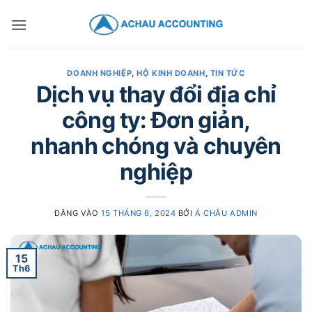
DOANH NGHIỆP
,
HỘ KINH DOANH
,
TIN TỨC
Dịch vụ thay đổi địa chỉ
công ty: Đơn giản,
nhanh chóng và chuyên
nghiệp
ĐĂNG VÀO
15 THÁNG 6, 2024
BỞI
Á CHÂU ADMIN
15
Th6