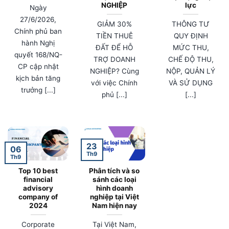
NGHIỆP
lực
Ngày
27/6/2026,
GIẢM 30%
THÔNG TƯ
Chính phủ ban
TIỀN THUÊ
QUY ĐỊNH
hành Nghị
ĐẤT ĐỂ HỖ
MỨC THU,
quyết 168/NQ-
TRỢ DOANH
CHẾ ĐỘ THU,
CP cập nhật
NGHIỆP? Cùng
NỘP, QUẢN LÝ
kịch bản tăng
với việc Chính
VÀ SỬ DỤNG
trưởng [...]
phủ [...]
[...]
23
06
Th9
Th9
Top 10 best
Phân tích và so
financial
sánh các loại
advisory
hình doanh
company of
nghiệp tại Việt
2024
Nam hiện nay
Corporate
Tại Việt Nam,