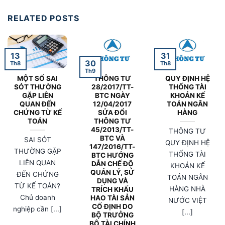
RELATED POSTS
13
31
30
Th8
Th8
Th9
MỘT SỐ SAI
THÔNG TƯ
QUY ĐỊNH HỆ
SÓT THƯỜNG
28/2017/TT-
THỐNG TÀI
GẶP LIÊN
BTC NGÀY
KHOẢN KẾ
QUAN ĐẾN
12/04/2017
TOÁN NGÂN
CHỨNG TỪ KẾ
SỬA ĐỔI
HÀNG
TOÁN
THÔNG TƯ
45/2013/TT-
THÔNG TƯ
BTC VÀ
SAI SÓT
QUY ĐỊNH HỆ
147/2016/TT-
THƯỜNG GẶP
THỐNG TÀI
BTC HƯỚNG
LIÊN QUAN
DẪN CHẾ ĐỘ
KHOẢN KẾ
QUẢN LÝ, SỬ
ĐẾN CHỨNG
TOÁN NGÂN
DỤNG VÀ
TỪ KẾ TOÁN?
HÀNG NHÀ
TRÍCH KHẤU
Chủ doanh
HAO TÀI SẢN
NƯỚC VIỆT
CỐ ĐỊNH DO
nghiệp cần [...]
[...]
BỘ TRƯỞNG
BỘ TÀI CHÍNH