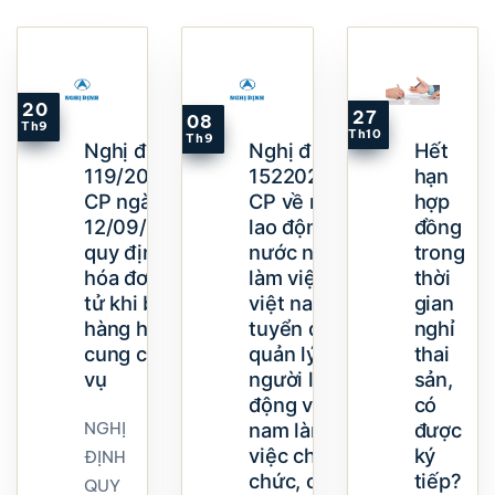
20
27
08
Th9
Th10
Th9
Nghị định
Nghị định
Hết
119/2018/NĐ-
1522020NĐ-
hạn
CP ngày
CP về người
hợp
12/09/2018
lao động
đồng
quy định về
nước ngoài
trong
hóa đơn điện
làm việc tại
thời
tử khi bán
việt nam và
gian
hàng hóa,
tuyển dụng,
nghỉ
cung cấp dịch
quản lý
thai
vụ
người lao
sản,
động việt
có
nam làm
được
NGHỊ
việc cho tổ
ký
ĐỊNH
chức, cá
tiếp?
QUY