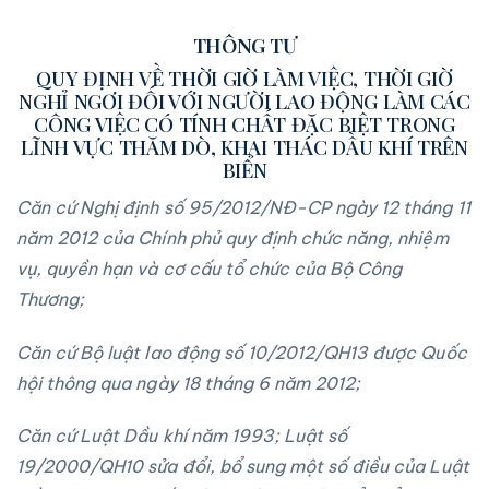
THÔNG TƯ
QUY ĐỊNH VỀ THỜI GIỜ LÀM VIỆC, THỜI GIỜ
NGHỈ NGƠI ĐỐI VỚI NGƯỜI LAO ĐỘNG LÀM CÁC
CÔNG VIỆC CÓ TÍNH CHẤT ĐẶC BIỆT TRONG
LĨNH VỰC THĂM DÒ, KHAI THÁC DẦU KHÍ TRÊN
BIỂN
Căn cứ Nghị định số 95/2012/NĐ-CP ngày 12 tháng 11
năm 2012 của Chính phủ quy định chức năng, nhiệm
vụ, quyền hạn và cơ cấu tổ chức của Bộ Công
Thương;
Căn cứ Bộ luật lao động số 10/2012/QH13 được Quốc
hội thông qua ngày 18 tháng 6 năm 2012;
Căn cứ Luật Dầu khí năm 1993; Luật số
19/2000/QH10 sửa đổi, bổ sung một số điều của Luật