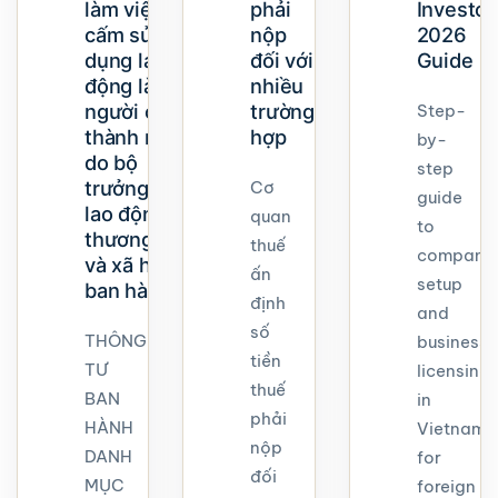
làm việc
phải
Investor
cấm sử
nộp
2026
dụng lao
đối với
Guide
động là
nhiều
người chưa
trường
Step-
thành niên
hợp
by-
do bộ
step
trưởng bộ
Cơ
guide
lao động –
quan
to
thương binh
thuế
company
và xã hội
ấn
setup
ban hành
định
and
số
THÔNG
business
tiền
TƯ
licensing
thuế
BAN
in
phải
HÀNH
Vietnam
nộp
DANH
for
đối
MỤC
foreign