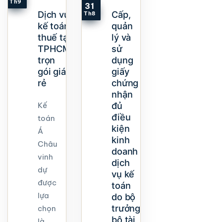
Th9
31
Dịch vụ
Cấp,
Th8
kế toán
quản
thuế tại
lý và
TPHCM
sử
trọn
dụng
gói giá
giấy
rẻ
chứng
nhận
đủ
Kế
điều
toán
kiện
Á
kinh
Châu
doanh
vinh
dịch
dự
vụ kế
được
toán
lựa
do bộ
trưởng
chọn
bộ tài
là