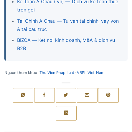
Ke Toan A Chau (.vn) — Dich vu ke toan thue
tron goi
Tai Chinh A Chau — Tu van tai chinh, vay von
& tai cau truc
BIZCA — Ket noi kinh doanh, M&A & dich vu
B2B
Nguon tham khao:
·
Thu Vien Phap Luat
VBPL Viet Nam