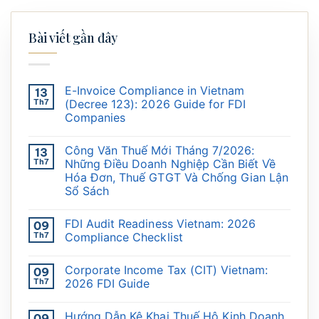
Bài viết gần đây
E-Invoice Compliance in Vietnam
13
Th7
(Decree 123): 2026 Guide for FDI
Companies
Công Văn Thuế Mới Tháng 7/2026:
13
Th7
Những Điều Doanh Nghiệp Cần Biết Về
Hóa Đơn, Thuế GTGT Và Chống Gian Lận
Sổ Sách
FDI Audit Readiness Vietnam: 2026
09
Th7
Compliance Checklist
Corporate Income Tax (CIT) Vietnam:
09
Th7
2026 FDI Guide
Hướng Dẫn Kê Khai Thuế Hộ Kinh Doanh
09