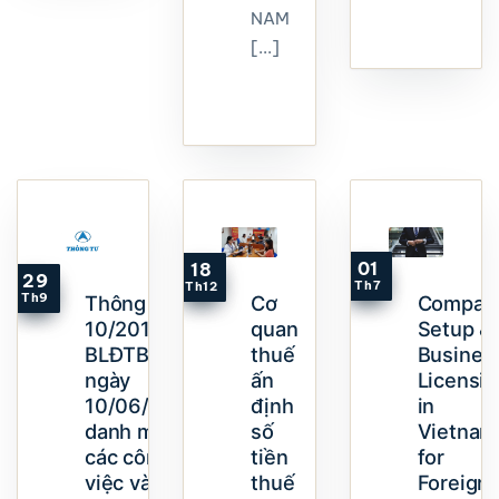
NAM
[...]
01
18
29
Th7
Th12
Th9
Thông tư
Cơ
Compan
10/2013/TT-
quan
Setup &
BLĐTBXH
thuế
Busines
ngày
ấn
Licensin
10/06/2013
định
in
danh mục
số
Vietnam
các công
tiền
for
việc và nơi
thuế
Foreign