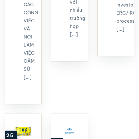
với
CÁC
investors.
nhiều
CÔNG
ERC/IRC
trường
VIỆC
process,
hợp
VÀ
[...]
[...]
NƠI
LÀM
VIỆC
CẤM
SỬ
[...]
25