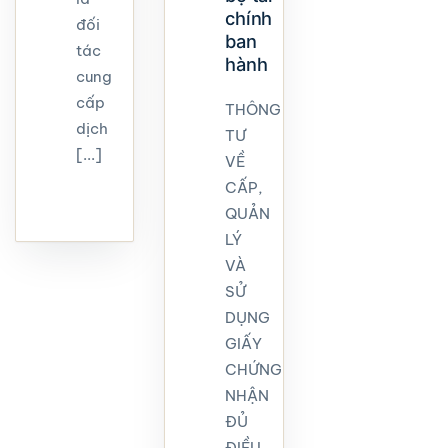
chính
đối
ban
tác
hành
cung
cấp
THÔNG
dịch
TƯ
[...]
VỀ
CẤP,
QUẢN
LÝ
VÀ
SỬ
DỤNG
GIẤY
CHỨNG
NHẬN
ĐỦ
ĐIỀU