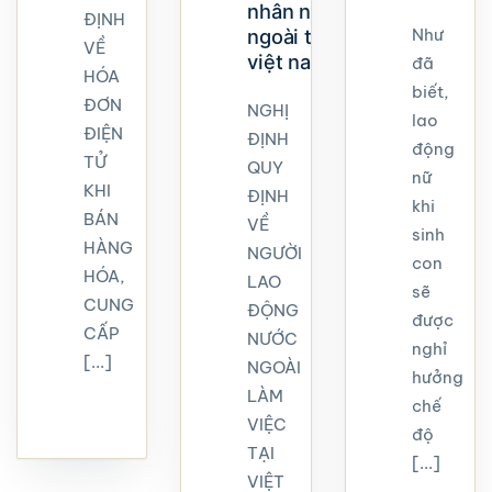
nhân nước
ĐỊNH
ngoài tại
Như
VỀ
việt nam
đã
HÓA
biết,
ĐƠN
NGHỊ
lao
ĐIỆN
ĐỊNH
động
TỬ
QUY
nữ
KHI
ĐỊNH
khi
BÁN
VỀ
sinh
HÀNG
NGƯỜI
con
HÓA,
LAO
sẽ
CUNG
ĐỘNG
được
CẤP
NƯỚC
nghỉ
[...]
NGOÀI
hưởng
LÀM
chế
VIỆC
độ
TẠI
[...]
VIỆT