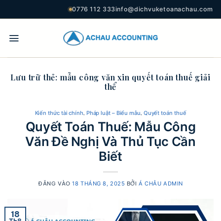
0776 112 333
info@dichvuketoanachau.com
Lưu trữ thẻ:
mẫu công văn xin quyết toán thuế giải
thể
,
,
Kiến thức tài chính
Pháp luật – Biểu mẫu
Quyết toán thuế
Quyết Toán Thuế: Mẫu Công
Văn Đề Nghị Và Thủ Tục Cần
Biết
ĐĂNG VÀO
18 THÁNG 8, 2025
BỞI
Á CHÂU ADMIN
18