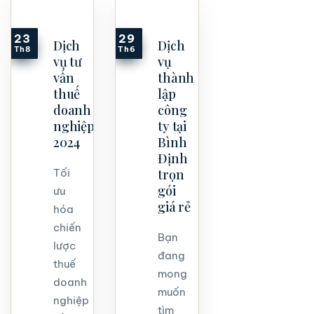
23
29
Dịch
Dịch
Th8
Th6
vụ tư
vụ
vấn
thành
thuế
lập
doanh
công
nghiệp
ty tại
2024
Bình
Định
trọn
Tối
gói
ưu
giá rẻ
hóa
chiến
Bạn
lược
đang
thuế
mong
doanh
muốn
nghiệp
tìm