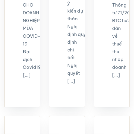
ý
CHO
Thông
kiến dự
DOANH
tư 71/20
thảo
NGHIỆP
BTC hướn
Nghị
MÙA
dẫn
định quy
COVID-
về
định
19
thuế
chi
Đại
thu
tiết
dịch
nhập
Nghị
Covid19
doanh
quyết
[...]
[...]
[...]