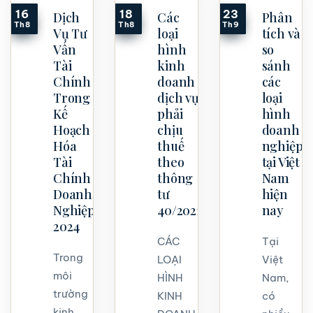
16
18
23
Dịch
Các
Phân
Th8
Th8
Th9
Vụ Tư
loại
tích và
Vấn
hình
so
Tài
kinh
sánh
Chính
doanh
các
Trong
dịch vụ
loại
Kế
phải
hình
Hoạch
chịu
doanh
Hóa
thuế
nghiệp
Tài
theo
tại Việt
Chính
thông
Nam
Doanh
tư
hiện
Nghiệp
40/2021
nay
2024
CÁC
Tại
Trong
LOẠI
Việt
môi
HÌNH
Nam,
trường
KINH
có
kinh