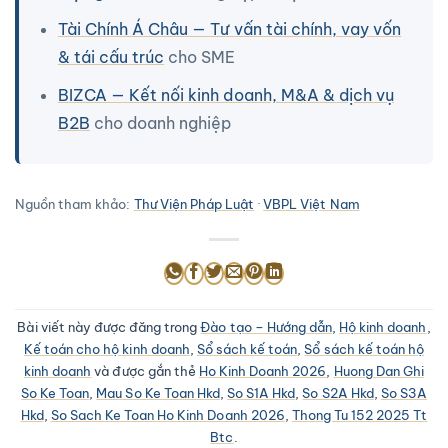
Tài Chính Á Châu — Tư vấn tài chính, vay vốn
& tái cấu trúc
cho SME
BIZCA — Kết nối kinh doanh, M&A & dịch vụ
B2B
cho doanh nghiệp
Nguồn tham khảo:
Thư Viện Pháp Luật
·
VBPL Việt Nam
Bài viết này được đăng trong
Đào tạo – Hướng dẫn
,
Hộ kinh doanh
,
Kế toán cho hộ kinh doanh
,
Sổ sách kế toán
,
Sổ sách kế toán hộ
kinh doanh
và được gắn thẻ
Ho Kinh Doanh 2026
,
Huong Dan Ghi
So Ke Toan
,
Mau So Ke Toan Hkd
,
So S1A Hkd
,
So S2A Hkd
,
So S3A
Hkd
,
So Sach Ke Toan Ho Kinh Doanh 2026
,
Thong Tu 152 2025 Tt
Btc
.