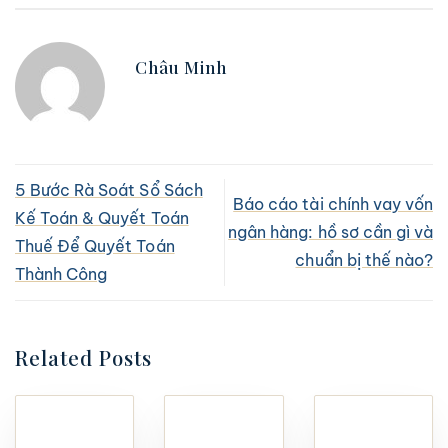
Châu Minh
5 Bước Rà Soát Sổ Sách
Báo cáo tài chính vay vốn
Kế Toán & Quyết Toán
ngân hàng: hồ sơ cần gì và
Thuế Để Quyết Toán
chuẩn bị thế nào?
Thành Công
Related Posts