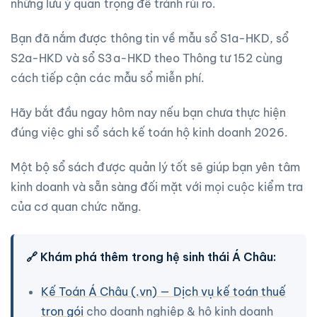
những lưu ý quan trọng để tránh rủi ro.
Bạn đã nắm được thông tin về mẫu sổ S1a-HKD, sổ
S2a-HKD và sổ S3a-HKD theo Thông tư 152 cùng
cách tiếp cận các mẫu sổ miễn phí.
Hãy bắt đầu ngay hôm nay nếu bạn chưa thực hiện
đúng việc ghi sổ sách kế toán hộ kinh doanh 2026.
Một bộ sổ sách được quản lý tốt sẽ giúp bạn yên tâm
kinh doanh và sẵn sàng đối mặt với mọi cuộc kiểm tra
của cơ quan chức năng.
🔗 Khám phá thêm trong hệ sinh thái Á Châu:
Kế Toán Á Châu (.vn) — Dịch vụ kế toán thuế
trọn gói
cho doanh nghiệp & hộ kinh doanh