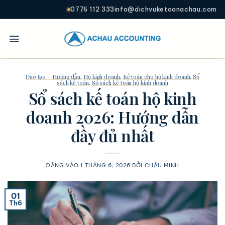
0776 112 333
info@dichvuketoanachau.com
Đào tạo – Hướng dẫn
,
Hộ kinh doanh
,
Kế toán cho hộ kinh doanh
,
Sổ
sách kế toán
,
Sổ sách kế toán hộ kinh doanh
Sổ sách kế toán hộ kinh
doanh 2026: Hướng dẫn
đầy đủ nhất
ĐĂNG VÀO
1 THÁNG 6, 2026
BỞI
CHÂU MINH
01
Th6