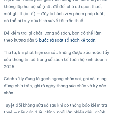
không lập hai bộ sổ (một để đối phó cơ quan thuế,
một ghi thực tế) — đây là hành vi vi phạm pháp luật,
có thể bị truy cứu hình sự về tội trốn thuế.
Để kiểm tra lại chất lượng sổ sách, bạn có thể làm
theo hướng dẫn
5 bước rà soát sổ sách kế toán
.
Thứ tư, khi phát hiện sai sót: không được xóa hoặc tẩy
xóa thông tin cũ trong sổ sách kế toán hộ kinh doanh
2026.
Cách xử lý đúng là gạch ngang phần sai, ghi nội dung
đúng phía trên, ghi rõ ngày tháng sửa chữa và ký xác
nhận.
Tuyệt đối không sửa sổ sau khi có thông báo kiểm tra
thuế — nếu cần điều chỉnh, phải lập phiếu điều chỉnh