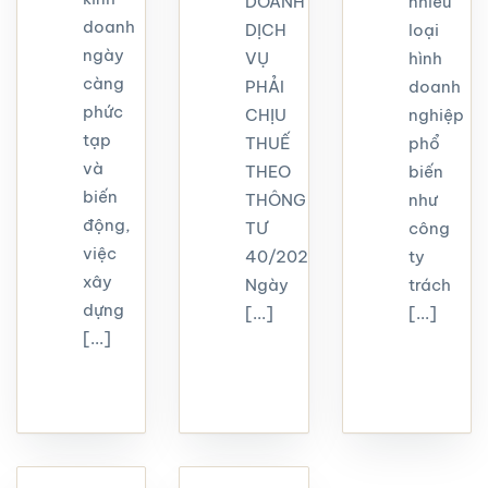
DOANH
nhiều
doanh
DỊCH
loại
ngày
VỤ
hình
càng
PHẢI
doanh
phức
CHỊU
nghiệp
tạp
THUẾ
phổ
và
THEO
biến
biến
THÔNG
như
động,
TƯ
công
việc
40/2021
ty
xây
Ngày
trách
dựng
[...]
[...]
[...]