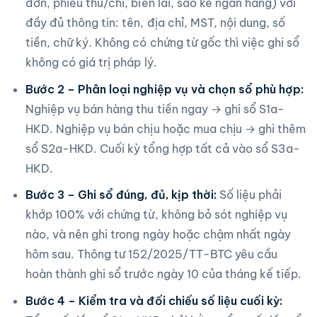
đơn, phiếu thu/chi, biên lai, sao kê ngân hàng) với
đầy đủ thông tin: tên, địa chỉ, MST, nội dung, số
tiền, chữ ký. Không có chứng từ gốc thì việc ghi sổ
không có giá trị pháp lý.
Bước 2 – Phân loại nghiệp vụ và chọn sổ phù hợp:
Nghiệp vụ bán hàng thu tiền ngay → ghi sổ S1a-
HKD. Nghiệp vụ bán chịu hoặc mua chịu → ghi thêm
sổ S2a-HKD. Cuối kỳ tổng hợp tất cả vào sổ S3a-
HKD.
Bước 3 – Ghi sổ đúng, đủ, kịp thời:
Số liệu phải
khớp 100% với chứng từ, không bỏ sót nghiệp vụ
nào, và nên ghi trong ngày hoặc chậm nhất ngày
hôm sau. Thông tư 152/2025/TT-BTC yêu cầu
hoàn thành ghi sổ trước ngày 10 của tháng kế tiếp.
Bước 4 – Kiểm tra và đối chiếu số liệu cuối kỳ: