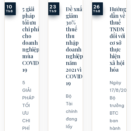
10
23
26
5 giải
Đề xuất
Hướng
Th8
Th9
Th8
pháp
giảm
dẫn về
tối ưu
30%
thuế
chi phí
thuế
TNDN
cho
thu
đối với
doanh
nhập
cơ sở
nghiệp
doanh
thực
mùa
nghiệp
hiện
COVID-
năm
xã hội
19
2021 vì
hóa
COVID-
19
5
Ngày
GIẢI
17/8/2021
Bộ
PHÁP
Bộ
Tài
TỐI
trưởng
chính
ƯU
BTC
đang
CHI
ban
lấy
PHÍ
hành