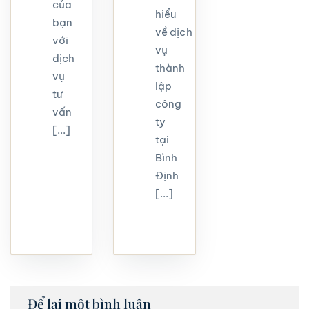
của
hiểu
bạn
về dịch
với
vụ
dịch
thành
vụ
lập
tư
công
vấn
ty
[...]
tại
Bình
Định
[...]
Để lại một bình luận