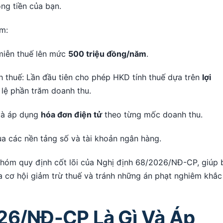
ng tiền của bạn.
m:
miễn thuế lên mức
500 triệu đồng/năm
.
 thuế: Lần đầu tiên cho phép HKD tính thuế dựa trên
lợi
 lệ phần trăm doanh thu.
à áp dụng
hóa đơn điện tử
theo từng mốc doanh thu.
ua các nền tảng số và tài khoản ngân hàng.
 nhóm quy định cốt lõi của Nghị định 68/2026/NĐ-CP, giúp 
 cơ hội giảm trừ thuế và tránh những án phạt nghiêm khắc
26/NĐ-CP Là Gì Và Áp