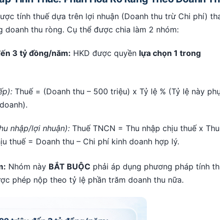
ợc tính thuế dựa trên lợi nhuận (Doanh thu trừ Chi phí) th
ổng doanh thu ròng. Cụ thể được chia làm 2 nhóm:
đến 3 tỷ đồng/năm:
HKD được quyền
lựa chọn 1 trong
ếp):
Thuế = (Doanh thu – 500 triệu) x Tỷ lệ % (Tỷ lệ này ph
doanh).
hu nhập/lợi nhuận):
Thuế TNCN = Thu nhập chịu thuế x Thu
ịu thuế = Doanh thu – Chi phí kinh doanh hợp lý.
m:
Nhóm này
BẮT BUỘC
phải áp dụng phương pháp tính t
ợc phép nộp theo tỷ lệ phần trăm doanh thu nữa.