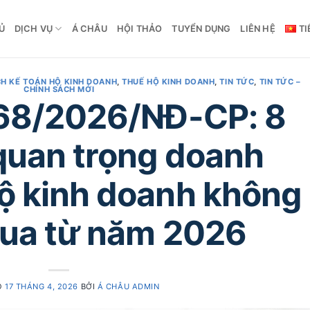
Ủ
DỊCH VỤ
Á CHÂU
HỘI THẢO
TUYỂN DỤNG
LIÊN HỆ
TI
H KẾ TOÁN HỘ KINH DOANH
,
THUẾ HỘ KINH DOANH
,
TIN TỨC
,
TIN TỨC –
CHÍNH SÁCH MỚI
 68/2026/NĐ-CP: 8
 quan trọng doanh
hộ kinh doanh không
qua từ năm 2026
O
17 THÁNG 4, 2026
BỞI
Á CHÂU ADMIN