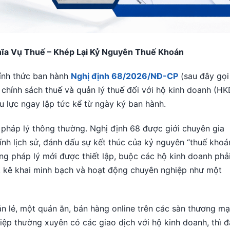
ĩa Vụ Thuế – Khép Lại Kỷ Nguyên Thuế Khoán
ính thức ban hành
Nghị định 68/2026/NĐ-CP
(sau đây gọi
ề chính sách thuế và quản lý thuế đối với hộ kinh doanh (HK
u lực ngay lập tức kể từ ngày ký ban hành.
 pháp lý thông thường. Nghị định 68 được giới chuyên gia
ính lịch sử, đánh dấu sự kết thúc của kỷ nguyên “thuế khoá
ng pháp lý mới được thiết lập, buộc các hộ kinh doanh phả
, kê khai minh bạch và hoạt động chuyên nghiệp như một
 lẻ, một quán ăn, bán hàng online trên các sàn thương mạ
hiệp thường xuyên có các giao dịch với hộ kinh doanh, thì 