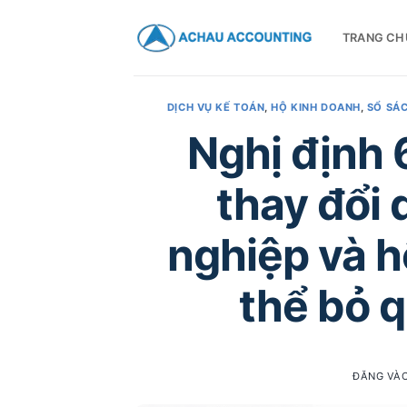
TRANG CH
DỊCH VỤ KẾ TOÁN
,
HỘ KINH DOANH
,
SỔ SÁC
Nghị định
thay đổi
nghiệp và 
thể bỏ 
ĐĂNG VÀ