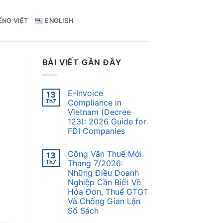
ẾNG VIỆT
ENGLISH
BÀI VIẾT GẦN ĐÂY
E-Invoice
13
Th7
Compliance in
Vietnam (Decree
123): 2026 Guide for
FDI Companies
Công Văn Thuế Mới
13
Th7
Tháng 7/2026:
Những Điều Doanh
Nghiệp Cần Biết Về
Hóa Đơn, Thuế GTGT
Và Chống Gian Lận
Sổ Sách