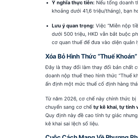
Ý nghĩa thực tiễn:
Nếu tổng doanh th
khoảng dưới 41,6 triệu/tháng), bạn
Lưu ý quan trọng:
Việc “Miễn nộp tiề
dưới 500 triệu, HKD vẫn bắt buộc ph
cơ quan thuế để đưa vào diện quản lý
Xóa Bỏ Hình Thức “Thuế Khoán”
Đây là thay đổi làm thay đổi bản chất 
doanh nộp thuế theo hình thức “Thuế k
ấn định một mức thuế cố định hàng thá
Từ năm 2026, cơ chế này chính thức bị 
chuyển sang cơ chế
tự kê khai, tự tính
Quy định này đề cao tính tự giác nhưng
kê khai sai lệch số liệu.
Cuộc Cách Mạng Về Phương Phá