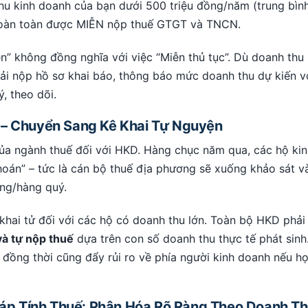
u kinh doanh của bạn dưới 500 triệu đồng/năm (trung bìn
 hoàn toàn được MIỄN nộp thuế GTGT và TNCN.
n” không đồng nghĩa với việc “Miễn thủ tục”. Dù doanh thu
ải nộp hồ sơ khai báo, thông báo mức doanh thu dự kiến v
, theo dõi.
 – Chuyển Sang Kê Khai Tự Nguyện
của ngành thuế đối với HKD. Hàng chục năm qua, các hộ ki
hoán” – tức là cán bộ thuế địa phương sẽ xuống khảo sát v
ng/hàng quý.
khai tử đối với các hộ có doanh thu lớn. Toàn bộ HKD phải
 và tự nộp thuế
dựa trên con số doanh thu thực tế phát sinh
 đồng thời cũng đẩy rủi ro về phía người kinh doanh nếu h
p Tính Thuế: Phân Hóa Rõ Ràng Theo Doanh T