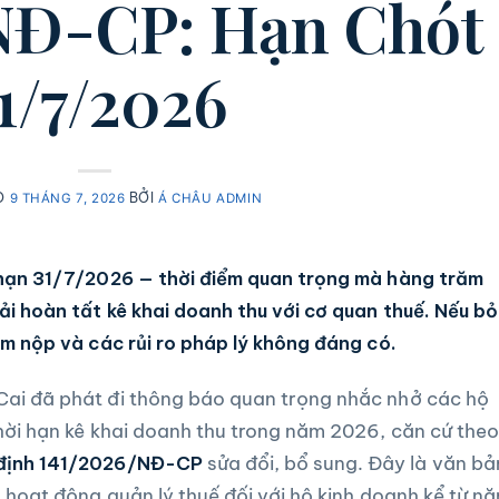
NĐ-CP: Hạn Chót
1/7/2026
O
BỞI
9 THÁNG 7, 2026
Á CHÂU ADMIN
 hạn 31/7/2026 — thời điểm quan trọng mà hàng trăm
i hoàn tất kê khai doanh thu với cơ quan thuế. Nếu bỏ 
ậm nộp và các rủi ro pháp lý không đáng có.
ai đã phát đi thông báo quan trọng nhắc nhở các hộ
hời hạn kê khai doanh thu trong năm 2026, căn cứ theo
 định 141/2026/NĐ-CP
sửa đổi, bổ sung. Đây là văn bả
ộ hoạt động quản lý thuế đối với hộ kinh doanh kể từ n