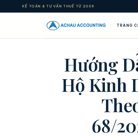
KẾ TOÁN & TƯ VẤN THUẾ TỪ 2009
TRANG C
Hướng Dẫ
Hộ Kinh 
Theo
68/2