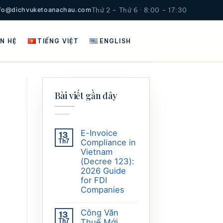
nfo@dichvuketoanachau.com
Thứ 2 – Thứ 6 · 8:00 – 17:30
ÊN HỆ
TIẾNG VIỆT
ENGLISH
Bài viết gần đây
E-Invoice
13
Th7
Compliance in
Vietnam
(Decree 123):
2026 Guide
for FDI
Companies
Công Văn
13
Th7
Thuế Mới