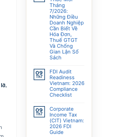
Tháng
7/2026:
Những Điều
Doanh Nghiệp
Cần Biết Về
Hóa Đơn,
Thuế GTGT
Và Chống
Gian Lận Sổ
Sách
FDI Audit
09
Th7
Readiness
Vietnam: 2026
lỡ,
Compliance
Checklist
Corporate
09
Th7
Income Tax
(CIT) Vietnam:
2026 FDI
n
Guide
ăm