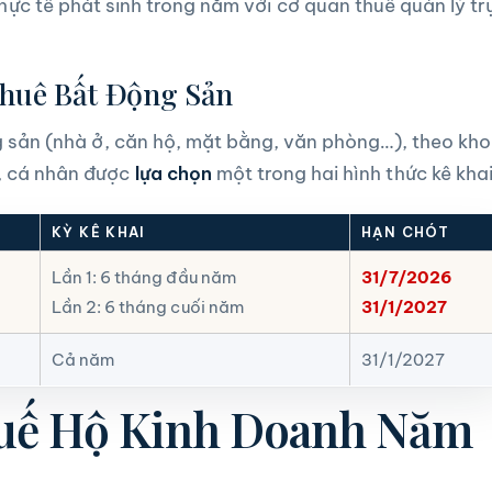
ực tế phát sinh trong năm với cơ quan thuế quản lý tr
Thuê Bất Động Sản
g sản (nhà ở, căn hộ, mặt bằng, văn phòng…), theo kh
, cá nhân được
lựa chọn
một trong hai hình thức kê khai
KỲ KÊ KHAI
HẠN CHÓT
Lần 1: 6 tháng đầu năm
31/7/2026
Lần 2: 6 tháng cuối năm
31/1/2027
Cả năm
31/1/2027
huế Hộ Kinh Doanh Năm