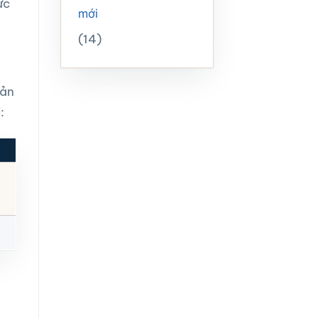
ực
mới
(14)
oản
: