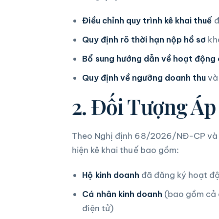
Điều chỉnh quy trình kê khai thuế
đ
Quy định rõ thời hạn nộp hồ sơ
kha
Bổ sung hướng dẫn về hoạt động 
Quy định về ngưỡng doanh thu
và 
2. Đối Tượng Á
Theo Nghị định 68/2026/NĐ-CP và N
hiện kê khai thuế bao gồm:
Hộ kinh doanh
đã đăng ký hoạt độ
Cá nhân kinh doanh
(bao gồm cả c
điện tử)