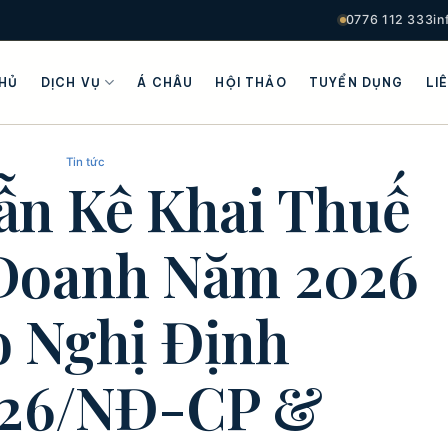
0776 112 333
i
HỦ
DỊCH VỤ
Á CHÂU
HỘI THẢO
TUYỂN DỤNG
LI
Tin tức
n Kê Khai Thuế
Doanh Năm 2026
 Nghị Định
026/NĐ-CP &