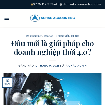
0776 112 333
info@dichvuketoanachau.com
Doanh nghiệp
,
Đào tạo – Hướng dẫn
,
Tin tức
Đâu mới là giải pháp cho
doanh nghiệp thời 4.0?
ĐĂNG VÀO
10 THÁNG 9, 2021
BỞI
Á CHÂU ADMIN
10
Th9