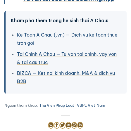
Kham pha them trong he sinh thai A Chau:
Ke Toan A Chau (.vn) — Dich vu ke toan thue
tron goi
Tai Chinh A Chau — Tu van tai chinh, vay von
& tai cau truc
BIZCA — Ket noi kinh doanh, M&A & dich vu
B2B
Nguon tham khao:
Thu Vien Phap Luat
·
VBPL Viet Nam