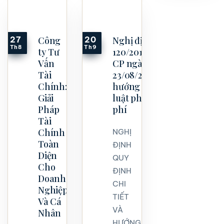
Công
Nghị định
27
20
Th8
Th9
ty Tư
120/2016/NĐ-
Vấn
CP ngày
Tài
23/08/2016
Chính:
hướng dẫn
Giải
luật phí và lệ
Pháp
phí
Tài
Chính
NGHỊ
Toàn
ĐỊNH
Diện
QUY
Cho
ĐỊNH
Doanh
CHI
Nghiệp
TIẾT
Và Cá
VÀ
Nhân
HƯỚNG