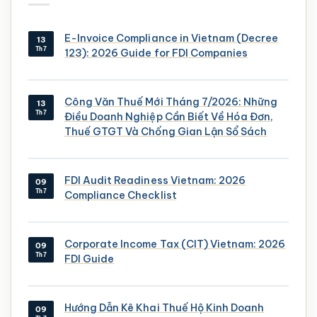
E-Invoice Compliance in Vietnam (Decree
13
Th7
123): 2026 Guide for FDI Companies
Công Văn Thuế Mới Tháng 7/2026: Những
13
Th7
Điều Doanh Nghiệp Cần Biết Về Hóa Đơn,
Thuế GTGT Và Chống Gian Lận Sổ Sách
FDI Audit Readiness Vietnam: 2026
09
Th7
Compliance Checklist
Corporate Income Tax (CIT) Vietnam: 2026
09
Th7
FDI Guide
Hướng Dẫn Kê Khai Thuế Hộ Kinh Doanh
09