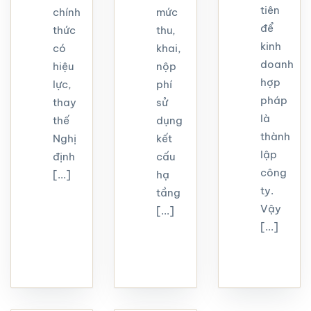
tiên
chính
mức
để
thức
thu,
kinh
có
khai,
doanh
hiệu
nộp
hợp
lực,
phí
pháp
thay
sử
là
thế
dụng
thành
Nghị
kết
lập
định
cấu
công
[...]
hạ
ty.
tầng
Vậy
[...]
[...]