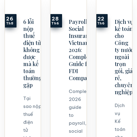
26
28
22
6 lỗi
Payroll &
Dịch vụ
Th8
Th6
Th6
nộp
Social
kế toán
thuế
Insurance
cho
điện tử
Vietnam
Công
không
2026:
ty nước
được
Complete
ngoài
mà kế
Guide for
trọn
toán
FDI
gói, giá
thường
Companies
rẻ,
gặp
chuyên
nghiệp
Complete
Tại
2026
Dịch
sao nộp
guide
vụ
thuế
to
Kế
điện
payroll,
toán
tử
social