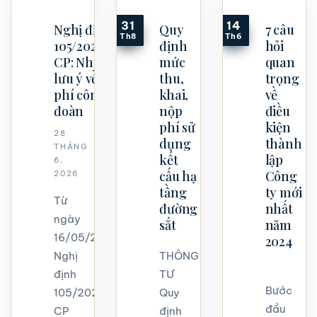
31
14
Nghị định
Quy
7 câu
Th8
Th6
105/2026/NĐ-
định
hỏi
CP: Những
mức
quan
lưu ý về kinh
thu,
trọng
phí công
khai,
về
đoàn
nộp
điều
phí sử
kiện
28
dụng
thành
THÁNG
kết
lập
6,
cấu hạ
Công
2026
tầng
ty mới
Từ
đường
nhất
ngày
sắt
năm
16/05/2026,
2024
Nghị
THÔNG
định
TƯ
Bước
105/2026/NĐ-
Quy
đầu
CP
định