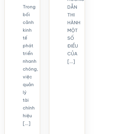
Trong
DẪN
bối
THI
cảnh
HÀNH
kinh
MỘT
tế
SỐ
phát
ĐIỀU
triển
CỦA
nhanh
[...]
chóng,
việc
quản
lý
tài
chính
hiệu
[...]