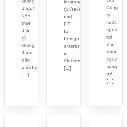
cho
không
insurance
Công
được?
(SI/HI/UI),
ty
Nộp
and
nước
thuế
PIT
ngoài
điện
for
tại
tử
foreign
Việt
không
enterprises
Nam
được
in
ngày
gặp
Vietnam.
càng
phải trong
[...]
trở
[...]
[...]