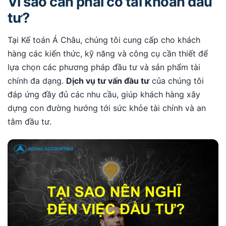
Vì sao cần phải có tài khoản đầu
tư?
Tại Kế toán Á Châu, chúng tôi cung cấp cho khách
hàng các kiến thức, kỹ năng và công cụ cần thiết để
lựa chọn các phương pháp đầu tư và sản phẩm tài
chính đa dạng.
Dịch vụ tư vấn đầu tư
của chúng tôi
đáp ứng đầy đủ các nhu cầu, giúp khách hàng xây
dựng con đường hướng tới sức khỏe tài chính và an
tâm đầu tư.