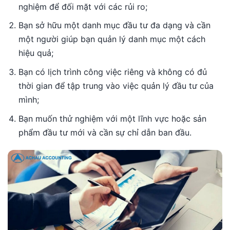
nghiệm để đối mặt với các rủi ro;
Bạn sở hữu một danh mục đầu tư đa dạng và cần
một người giúp bạn quản lý danh mục một cách
hiệu quả;
Bạn có lịch trình công việc riêng và không có đủ
thời gian để tập trung vào việc quản lý đầu tư của
mình;
Bạn muốn thử nghiệm với một lĩnh vực hoặc sản
phẩm đầu tư mới và cần sự chỉ dẫn ban đầu.