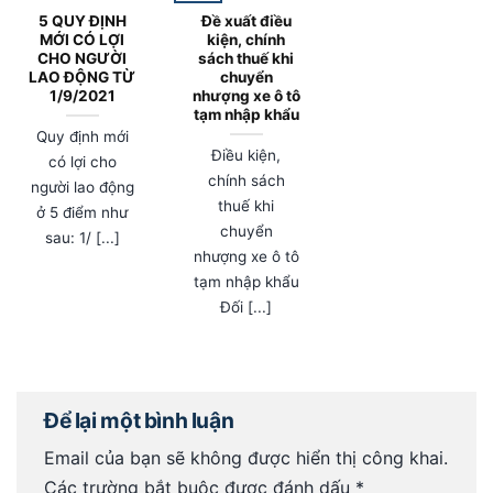
5 QUY ĐỊNH
Đề xuất điều
MỚI CÓ LỢI
kiện, chính
CHO NGƯỜI
sách thuế khi
LAO ĐỘNG TỪ
chuyển
1/9/2021
nhượng xe ô tô
tạm nhập khẩu
Quy định mới
Điều kiện,
có lợi cho
chính sách
người lao động
thuế khi
ở 5 điểm như
chuyển
sau: 1/ [...]
nhượng xe ô tô
tạm nhập khẩu
Đối [...]
Để lại một bình luận
Email của bạn sẽ không được hiển thị công khai.
Các trường bắt buộc được đánh dấu
*