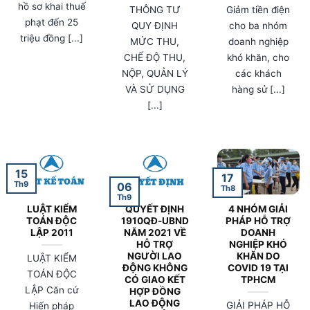
hồ sơ khai thuế
THÔNG TƯ
Giảm tiền điện
phạt đến 25
QUY ĐỊNH
cho ba nhóm
triệu đồng [...]
MỨC THU,
doanh nghiệp
CHẾ ĐỘ THU,
khó khăn, cho
NỘP, QUẢN LÝ
các khách
VÀ SỬ DỤNG
hàng sử [...]
[...]
15
17
Th9
06
Th8
Th9
LUẬT KIỂM
QUYẾT ĐỊNH
4 NHÓM GIẢI
TOÁN ĐỘC
1910QĐ-UBND
PHÁP HỖ TRỢ
LẬP 2011
NĂM 2021 VỀ
DOANH
HỖ TRỢ
NGHIỆP KHÓ
NGƯỜI LAO
KHĂN DO
LUẬT KIỂM
ĐỘNG KHÔNG
COVID 19 TẠI
TOÁN ĐỘC
CÓ GIAO KẾT
TPHCM
LẬP Căn cứ
HỢP ĐỒNG
LAO ĐỘNG
GIẢI PHÁP HỖ
Hiến pháp