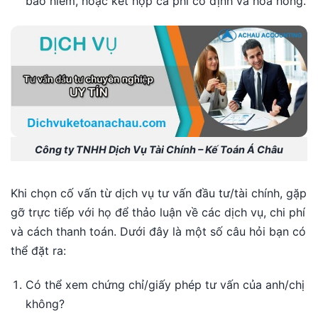
bảo hiểm, hoặc kết hợp cả phí cố định và hoa hồng.
Công ty TNHH Dịch Vụ Tài Chính – Kế Toán Á Châu
Khi chọn cố vấn từ dịch vụ tư vấn đầu tư/tài chính, gặp
gỡ trực tiếp với họ để thảo luận về các dịch vụ, chi phí
và cách thanh toán. Dưới đây là một số câu hỏi bạn có
thể đặt ra:
Có thể xem chứng chỉ/giấy phép tư vấn của anh/chị
không?