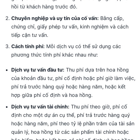
hồi từ khách hàng trước đó.
Chuyên nghiệp và uy tín của cố vấn:
Bằng cấp,
chứng chỉ, giấy phép tư vấn, kinh nghiệm và cách
tiếp cận tư vấn.
Cách tính phí:
Mỗi dịch vụ có thể sử dụng các
phương thức tính phí khác nhau như:
Dịch vụ tư vấn đầu tư:
Thu phí dựa trên hoa hồng
của khoản đầu tư, phí cố định hoặc phí giờ làm việc,
phí trả trước hàng quý hoặc hàng năm, hoặc kết
hợp giữa phí cố định và hoa hồng.
Dịch vụ tư vấn tài chính:
Thu phí theo giờ, phí cố
định cho một dự án cụ thể, phí trả trước hàng quý
hoặc hàng năm, phí theo tỷ lệ phần trăm của tài sản
quản lý, hoa hồng từ các sản phẩm tài chính hoặc