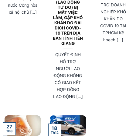
(LAO ĐỘNG
TRỢ DOANH
nước Cộng hòa
TỰ DO) BỊ
NGHIỆP KHÓ
xã hội chủ [...]
MẤT VIỆC
LÀM, GẶP KHÓ
KHĂN DO
KHĂN DO ĐẠI
COVID 19 TẠI
DỊCH COVID-
TPHCM Kế
19 TRÊN ĐỊA
BÀN TỈNH TIỀN
hoạch [...]
GIANG
QUYẾT ĐỊNH
HỖ TRỢ
NGƯỜI LAO
ĐỘNG KHÔNG
CÓ GIAO KẾT
HỢP ĐỒNG
LAO ĐỘNG [...]
27
18
Th8
Th12