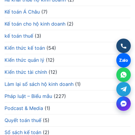
Kế toán Á Châu
(7)
Kế toán cho hộ kinh doanh
(2)
kế toán thuế
(3)
Kiến thức kế toán
(54)
Kiến thức quản lý
(12)
Zalo
Kiến thức tài chính
(12)
Làm lại sổ sách hộ kinh doanh
(1)
Pháp luật – Biểu mẫu
(227)
Podcast & Media
(1)
Quyết toán thuế
(5)
Sổ sách kế toán
(2)