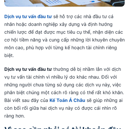
Dịch vụ tư vấn đầu tư
sẽ hỗ trợ các nhà đầu tư cá
nhân hoặc doanh nghiệp xây dựng và định hướng
chiến lược để đạt được mục tiêu cụ thể, nhận diện các
cơ hội tiềm năng và cung cấp những lời khuyên chuyên
môn cao, phù hợp với từng kế hoạch tài chính riêng
biệt.
Dịch vụ tư vấn đầu tư
thường dễ bị nhầm lẫn với dịch
vụ tư vấn tài chính vì nhiều lý do khác nhau. Đối với
những người chưa từng sử dụng các dịch vụ này, việc
phân biệt chúng một cách rõ ràng có thể rất khó khăn.
Bài viết sau đây của
Kế Toán Á Châu
sẽ giúp những ai
còn bối rối giữa hai dịch vụ này có được cái nhìn rõ
ràng hơn.