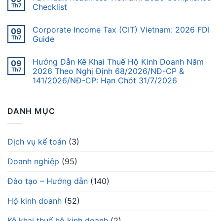
Th7
Checklist
Corporate Income Tax (CIT) Vietnam: 2026 FDI
09
Th7
Guide
Hướng Dẫn Kê Khai Thuế Hộ Kinh Doanh Năm
09
Th7
2026 Theo Nghị Định 68/2026/NĐ-CP &
141/2026/NĐ-CP: Hạn Chót 31/7/2026
DANH MỤC
Dịch vụ kế toán
(3)
Doanh nghiệp
(95)
Đào tạo – Hướng dẫn
(140)
Hộ kinh doanh
(52)
Kê khai thuế hộ kinh doanh
(2)