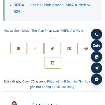
BIZCA — Ket noi kinh doanh, M&A & dich vu
B2B
Nguon tham khao:
·
Thu Vien Phap Luat
VBPL Viet Nam
Zalo
Bài viết này được đăng trong
,
và được
Pháp luật – Biểu mẫu
Tin tức
gắn thẻ
.
Thông Tư Về Lao Động