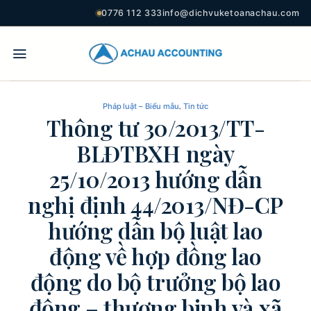
0776 112 333
info@dichvuketoanachau.com
,
Pháp luật – Biểu mẫu
Tin tức
Thông tư 30/2013/TT-
BLĐTBXH ngày
25/10/2013 hướng dẫn
nghị định 44/2013/NĐ-CP
hướng dẫn bộ luật lao
động về hợp đồng lao
động do bộ trưởng bộ lao
động – thương binh và xã