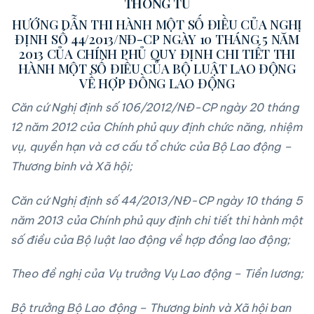
THÔNG TƯ
HƯỚNG DẪN THI HÀNH MỘT SỐ ĐIỀU CỦA NGHỊ
ĐỊNH SỐ 44/2013/NĐ-CP NGÀY 10 THÁNG 5 NĂM
2013 CỦA CHÍNH PHỦ QUY ĐỊNH CHI TIẾT THI
HÀNH MỘT SỐ ĐIỀU CỦA BỘ LUẬT LAO ĐỘNG
VỀ HỢP ĐỒNG LAO ĐỘNG
Căn cứ Nghị định số
106/2012/NĐ-CP ngày 20 thá
ng
12 năm 2012 của
Chính phủ quy định chức năng, nhiệm
vụ, quyền hạn và cơ cấu tổ
chức của Bộ Lao động –
Thương bi
nh và Xã hội;
Căn cứ Nghị định số
44/2013/NĐ-CP ngày 10 tháng 5
năm 201
3 của Chính phủ quy định chi
tiết thi
hành một
số
điều của Bộ luật lao động về hợp đồ
ng lao động;
Theo đề nghị của Vụ trưởng Vụ Lao động – Tiền lương;
Bộ trưởng Bộ Lao động – Thương binh và Xã hội ban