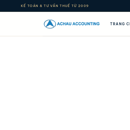
KẾ TOÁN & TƯ VẤN THUẾ TỪ 2009
TRANG C