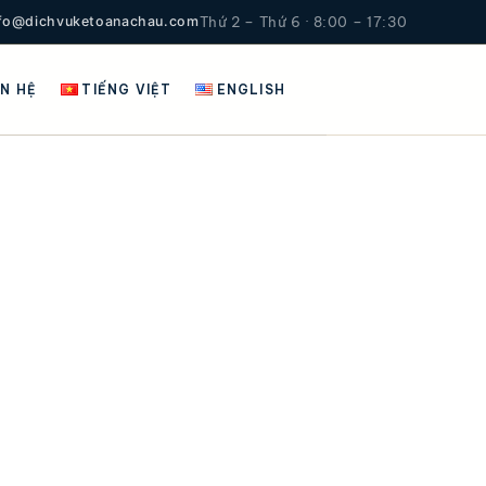
nfo@dichvuketoanachau.com
Thứ 2 – Thứ 6 · 8:00 – 17:30
ÊN HỆ
TIẾNG VIỆT
ENGLISH