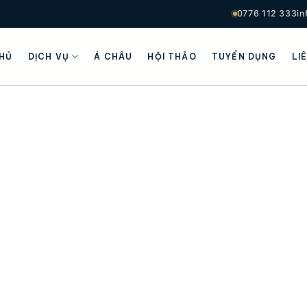
0776 112 333
i
HỦ
DỊCH VỤ
Á CHÂU
HỘI THẢO
TUYỂN DỤNG
LI