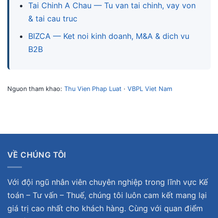
Tai Chinh A Chau — Tu van tai chinh, vay von
& tai cau truc
BIZCA — Ket noi kinh doanh, M&A & dich vu
B2B
Nguon tham khao:
Thu Vien Phap Luat
·
VBPL Viet Nam
VỀ CHÚNG TÔI
Với đội ngũ nhân viên chuyên nghiệp trong lĩnh vực Kế
toán – Tư vấn – Thuế, chúng tôi luôn cam kết mang lại
giá trị cao nhất cho khách hàng. Cùng với quan điểm