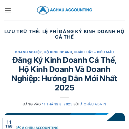
LƯU TRỮ THẺ:
LỆ PHÍ ĐĂNG KÝ KINH DOANH HỘ
CÁ THỂ
DOANH NGHIỆP
,
HỘ KINH DOANH
,
PHÁP LUẬT – BIỂU MẪU
Đăng Ký Kinh Doanh Cá Thể,
Hộ Kinh Doanh Và Doanh
Nghiệp: Hướng Dẫn Mới Nhất
2025
ĐĂNG VÀO
11 THÁNG 8, 2025
BỞI
Á CHÂU ADMIN
11
Th8